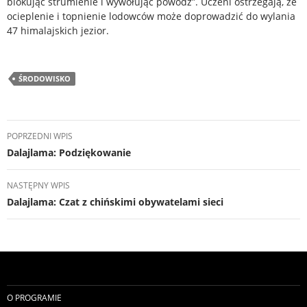
blokując strumienie i wywołując powódź”. Uczeni ostrzegają, że
ocieplenie i topnienie lodowców może doprowadzić do wylania
47 himalajskich jezior.
ŚRODOWISKO
Nawigacja
POPRZEDNI WPIS
wpisu
Dalajlama: Podziękowanie
NASTĘPNY WPIS
Dalajlama: Czat z chińskimi obywatelami sieci
O PROGRAMIE