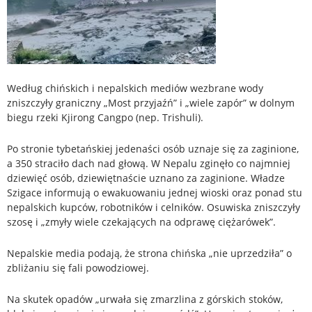
Według chińskich i nepalskich mediów wezbrane wody
zniszczyły graniczny „Most przyjaźń” i „wiele zapór” w dolnym
biegu rzeki Kjirong Cangpo (nep. Trishuli).
Po stronie tybetańskiej jedenaści osób uznaje się za zaginione,
a 350 straciło dach nad głową. W Nepalu zginęło co najmniej
dziewięć osób, dziewiętnaście uznano za zaginione. Władze
Szigace informują o ewakuowaniu jednej wioski oraz ponad stu
nepalskich kupców, robotników i celników. Osuwiska zniszczyły
szosę i „zmyły wiele czekających na odprawę ciężarówek”.
Nepalskie media podają, że strona chińska „nie uprzedziła” o
zbliżaniu się fali powodziowej.
Na skutek opadów „urwała się zmarzlina z górskich stoków,