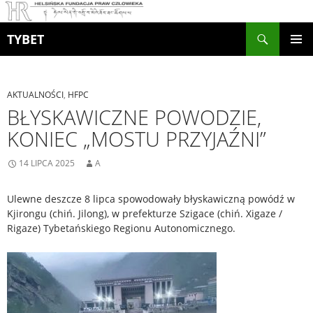
Szukaj
TYBET
PRZEJDŹ
MENU
DO
GŁÓWN
TREŚCI
AKTUALNOŚCI
,
HFPC
BŁYSKAWICZNE POWODZIE,
KONIEC „MOSTU PRZYJAŹNI”
14 LIPCA 2025
A
Ulewne deszcze 8 lipca spowodowały błyskawiczną powódź w
Kjirongu (chiń. Jilong), w prefekturze Szigace (chiń. Xigaze /
Rigaze) Tybetańskiego Regionu Autonomicznego.