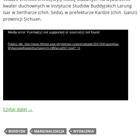
kwater duchownych w Instytucie Studiów Buddyjskich Larung
Gar w Sertharze (chiń. Seda), w prefekturze Kardze (chiń. Ganzi)
prowincji Sichuan.
Odtwarzacz
Media error: Format(s) not supported or source(s) not found
video
Pobierz plik: http://www.hfhrpol.waw.pl/tybet/wp-content/uploads/2017/03/LarungGar-
WyburzanieKwaterDuchownych-24Marca2017.mp4?_=1
Czytaj dalej
→
BUDDYZM
MARGINALIZACJA
WYDALENIA