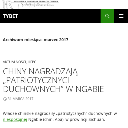
Szukaj
TYBET
PRZEJDŹ
MENU
DO
GŁÓWN
TREŚCI
Archiwum miesiąca: marzec 2017
AKTUALNOŚCI
,
HFPC
CHINY NAGRADZAJĄ
„PATRIOTYCZNYCH
DUCHOWNYCH” W NGABIE
31 MARCA 2017
Władze chińskie nagrodziły „patriotycznych” duchownych w
niespokojnej
Ngabie (chiń. Aba), w prowincji Sichuan.