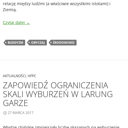
relację między ludźmi (a właściwie wszystkimi istotami) i
Ziemią.
Czytaj dalej
→
BUDDYZM
OBYCZAJ
ŚRODOWISKO
AKTUALNOŚCI
,
HFPC
ZAPOWIEDŹ OGRANICZENIA
SKALI WYBURZEŃ W LARUNG
GARZE
27 MARCA 2017
Władze chińskie zmniejszyły liczbę skazanych na wyburzenie