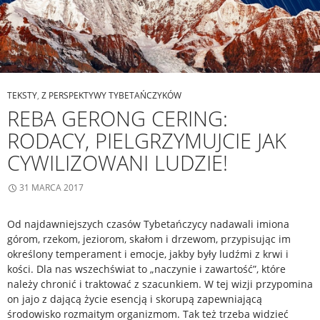
TEKSTY
,
Z PERSPEKTYWY TYBETAŃCZYKÓW
REBA GERONG CERING:
RODACY, PIELGRZYMUJCIE JAK
CYWILIZOWANI LUDZIE!
31 MARCA 2017
Od najdawniejszych czasów Tybetańczycy nadawali imiona
górom, rzekom, jeziorom, skałom i drzewom, przypisując im
określony temperament i emocje, jakby były ludźmi z krwi i
kości. Dla nas wszechświat to „naczynie i zawartość”, które
należy chronić i traktować z szacunkiem. W tej wizji przypomina
on jajo z dającą życie esencją i skorupą zapewniającą
środowisko rozmaitym organizmom. Tak też trzeba widzieć