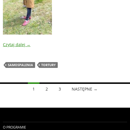
Czytaj dalej
→
SAMOSPALENIA
TORTURY
Nawigacja
1
2
3
NASTĘPNE →
po
wpisach
O PROGRAMIE