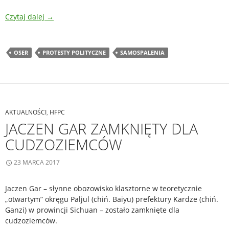
Czytaj dalej
→
OSER
PROTESTY POLITYCZNE
SAMOSPALENIA
AKTUALNOŚCI
,
HFPC
JACZEN GAR ZAMKNIĘTY DLA
CUDZOZIEMCÓW
23 MARCA 2017
Jaczen Gar – słynne obozowisko klasztorne w teoretycznie
„otwartym” okręgu Paljul (chiń. Baiyu) prefektury Kardze (chiń.
Ganzi) w prowincji Sichuan – zostało zamknięte dla
cudzoziemców.