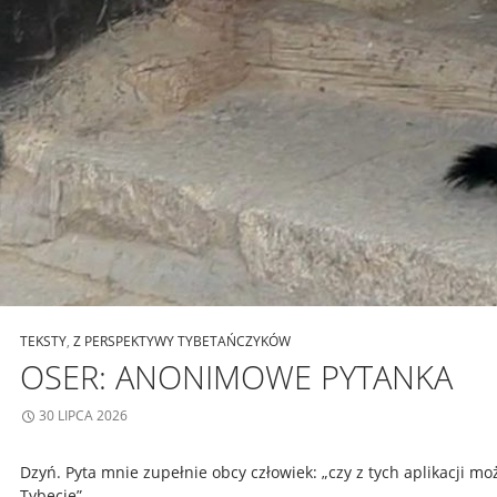
TEKSTY
,
Z PERSPEKTYWY TYBETAŃCZYKÓW
OSER: ANONIMOWE PYTANKA
30 LIPCA 2026
Dzyń. Pyta mnie zupełnie obcy człowiek: „czy z tych aplikacji m
Tybecie”.