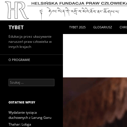
PRZEJDŹ DO TREŚCI
Szukaj
TYBET
TYBET 2025
GLOSARIUSZ
CHR
Edukacja przez ukazywanie
naruszeń praw człowieka w
innych krajach
O PROGRAMIE
Szukaj:
OSTATNIE WPISY
Wydalanie tysiąca
duchownych z Larung Garu
Thahar: Lobga