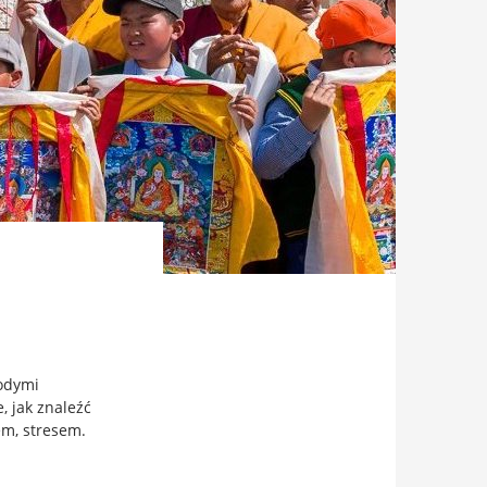
odymi
 jak znaleźć
iem, stresem.