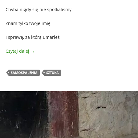
Chyba nigdy się nie spotkaliśmy
Znam tylko twoje imię
I sprawę, za którą umarłeś
Czytaj dalej
→
SAMOSPALENIA
SZTUKA