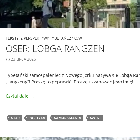
TEKSTY
,
Z PERSPEKTYWY TYBETAŃCZYKÓW
OSER: LOBGA RANGZEN
23 LIPCA 2026
Tybetański samospaleniec z Nowego Jorku nazywa się Lobga Ran
„Langzeng”! Proszę to poprawić! Proszę uszanować jego imię!
Czytaj dalej
→
OSER
POLITYKA
SAMOSPALENIA
ŚWIAT