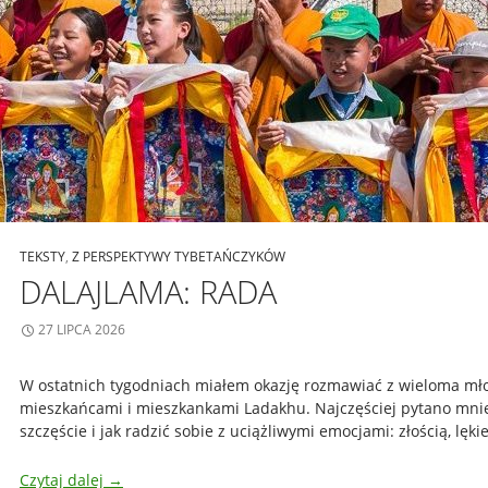
TEKSTY
,
Z PERSPEKTYWY TYBETAŃCZYKÓW
DALAJLAMA: RADA
27 LIPCA 2026
W ostatnich tygodniach miałem okazję rozmawiać z wieloma mł
mieszkańcami i mieszkankami Ladakhu. Najczęściej pytano mnie,
szczęście i jak radzić sobie z uciążliwymi emocjami: złością, lęk
Czytaj dalej
→