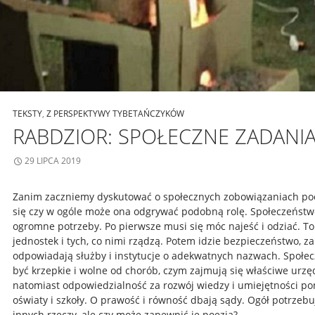
TEKSTY
,
Z PERSPEKTYWY TYBETAŃCZYKÓW
RABDZIOR: SPOŁECZNE ZADANIA
29 LIPCA 2019
Zanim zaczniemy dyskutować o społecznych zobowiązaniach po
się czy w ogóle może ona odgrywać podobną rolę. Społeczeństw
ogromne potrzeby. Po pierwsze musi się móc najeść i odziać. T
jednostek i tych, co nimi rządzą. Potem idzie bezpieczeństwo, za
odpowiadają służby i instytucje o adekwatnych nazwach. Społe
być krzepkie i wolne od chorób, czym zajmują się właściwe urzędy
natomiast odpowiedzialność za rozwój wiedzy i umiejętności po
oświaty i szkoły. O prawość i równość dbają sądy. Ogół potrzebuj
innych rzeczy, ale czy może zapewnić je poezja?