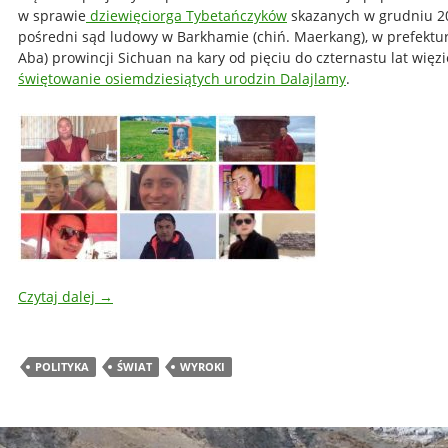
w sprawie
dziewięciorga Tybetańczyków
skazanych w grudniu 2
pośredni sąd ludowy w Barkhamie (chiń. Maerkang), w prefektu
Aba) prowincji Sichuan na kary od pięciu do czternastu lat więzi
świętowanie osiemdziesiątych urodzin Dalajlamy
.
Czytaj dalej
→
POLITYKA
ŚWIAT
WYROKI