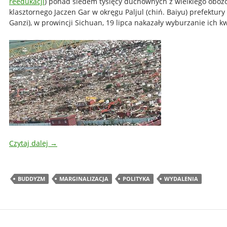
reedukacji
) ponad siedem tysięcy duchownych z wielkiego oboz
klasztornego Jaczen Gar w okręgu Paljul (chiń. Baiyu) prefektury
Ganzi), w prowincji Sichuan, 19 lipca nakazały wyburzanie ich k
Czytaj dalej
→
BUDDYZM
MARGINALIZACJA
POLITYKA
WYDALENIA