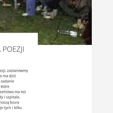
 POEZJI
ezji, zastanówmy
o ma dziś
o zadanie
 które
czeństwo ma też
 i szpitale,
noszą biura
e tych i kilku