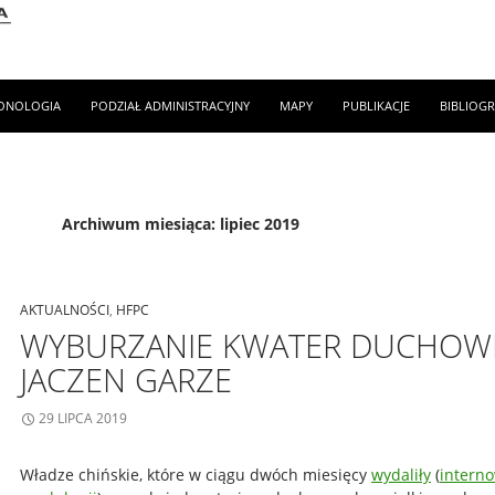
ONOLOGIA
PODZIAŁ ADMINISTRACYJNY
MAPY
PUBLIKACJE
BIBLIOGR
Archiwum miesiąca: lipiec 2019
AKTUALNOŚCI
,
HFPC
WYBURZANIE KWATER DUCHOW
JACZEN GARZE
29 LIPCA 2019
Władze chińskie, które w ciągu dwóch miesięcy
wydaliły
(
intern