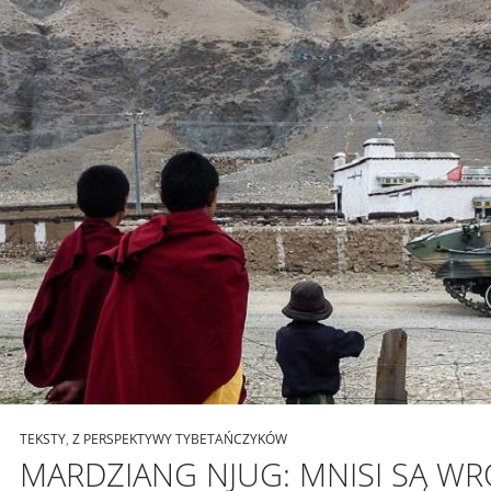
TEKSTY
,
Z PERSPEKTYWY TYBETAŃCZYKÓW
MARDZIANG NJUG: MNISI SĄ W