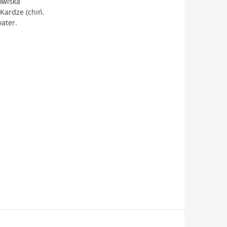
owiska
 Kardze (chiń.
water.