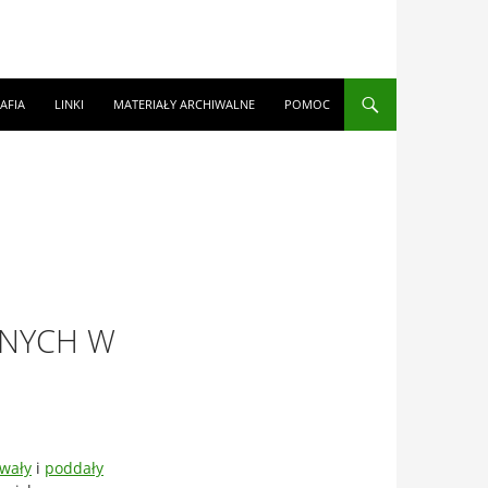
AFIA
LINKI
MATERIAŁY ARCHIWALNE
POMOC
NYCH W
owały
i
poddały