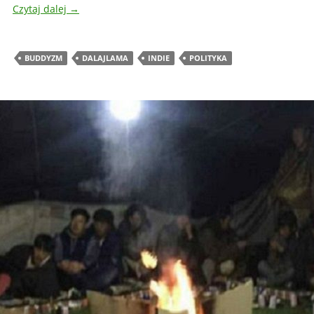
Czytaj dalej
→
BUDDYZM
DALAJLAMA
INDIE
POLITYKA