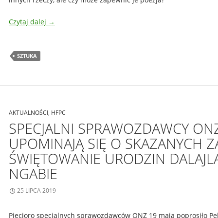
Czytaj dalej
→
SZTUKA
AKTUALNOŚCI
,
HFPC
SPECJALNI SPRAWOZDAWCY ON
UPOMINAJĄ SIĘ O SKAZANYCH Z
ŚWIĘTOWANIE URODZIN DALAJL
NGABIE
25 LIPCA 2019
Pięcioro specjalnych sprawozdawców ONZ 19 maja poprosiło Pek