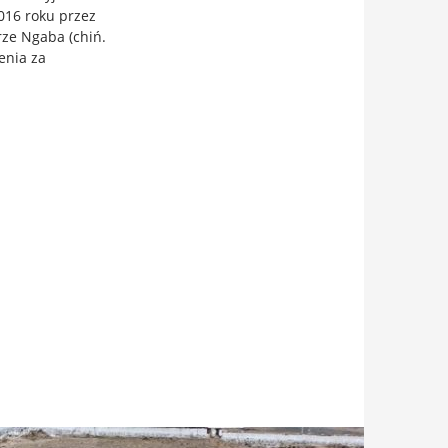
016 roku przez
rze Ngaba (chiń.
enia za