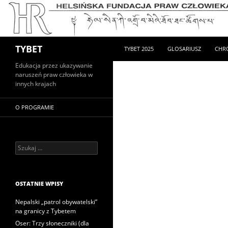
PRZEJDŹ DO TREŚCI
Szukaj
TYBET
TYBET 2025
GLOSARIUSZ
CHR
Edukacja przez ukazywanie
naruszeń praw człowieka w
innych krajach
O PROGRAMIE
Szukaj:
OSTATNIE WPISY
Nepalski „patrol obywatelski”
na granicy z Tybetem
Oser: Trzy słoneczniki (dla