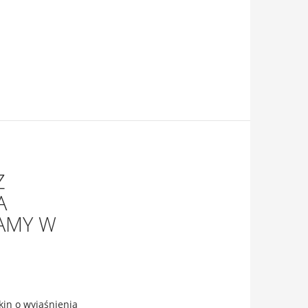
Z
A
AMY W
in o wyjaśnienia