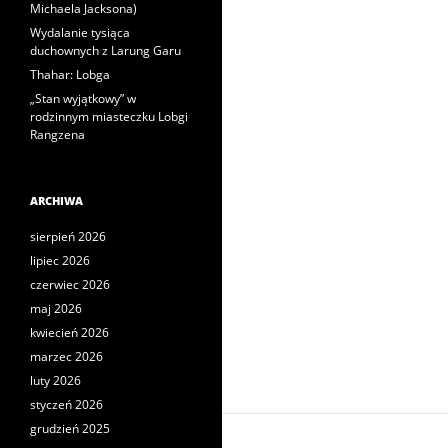
Michaela Jacksona)
Wydalanie tysiąca
duchownych z Larung Garu
Thahar: Lobga
„Stan wyjątkowy” w
rodzinnym miasteczku Lobgi
Rangzena
ARCHIWA
sierpień 2026
lipiec 2026
czerwiec 2026
maj 2026
kwiecień 2026
marzec 2026
luty 2026
styczeń 2026
grudzień 2025