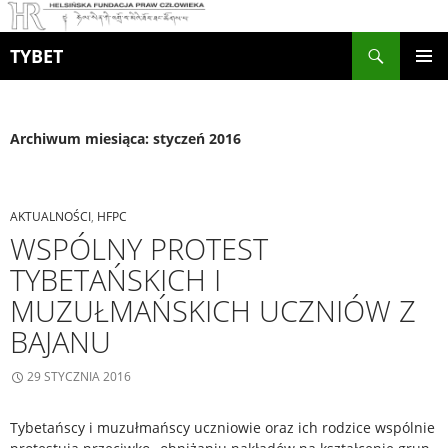
Szukaj
TYBET
PRZEJDŹ
MENU
DO
GŁÓWN
TREŚCI
Archiwum miesiąca: styczeń 2016
AKTUALNOŚCI
,
HFPC
WSPÓLNY PROTEST
TYBETAŃSKICH I
MUZUŁMAŃSKICH UCZNIÓW Z
BAJANU
29 STYCZNIA 2016
Tybetańscy i muzułmańscy uczniowie oraz ich rodzice wspólnie