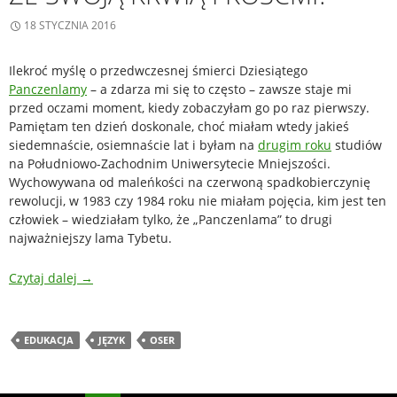
18 STYCZNIA 2016
Ilekroć myślę o przedwczesnej śmierci Dziesiątego
Panczenlamy
– a zdarza mi się to często – zawsze staje mi
przed oczami moment, kiedy zobaczyłam go po raz pierwszy.
Pamiętam ten dzień doskonale, choć miałam wtedy jakieś
siedemnaście, osiemnaście lat i byłam na
drugim roku
studiów
na Południowo-Zachodnim Uniwersytecie Mniejszości.
Wychowywana od maleńkości na czerwoną spadkobierczynię
rewolucji, w 1983 czy 1984 roku nie miałam pojęcia, kim jest ten
człowiek – wiedziałam tylko, że „Panczenlama” to drugi
najważniejszy lama Tybetu.
Czytaj dalej
→
EDUKACJA
JĘZYK
OSER