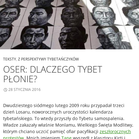
TEKSTY
,
Z PERSPEKTYWY TYBETAŃCZYKÓW
OSER: DLACZEGO TYBET
PŁONIE?
28 STYCZNIA 2016
Dwudziestego siódmego lutego 2009 roku przypadał trzeci
dzień Losaru, noworocznych uroczystości kalendarza
tybetańskiego. To wtedy przyszły do Tybetu samospalenia.
Władze zakazały właśnie Monlamu, Wielkiego Święta Modlitwy,
którym chciano uczcić pamięć ofiar pacyfikacji
zeszłorocznych
protestów
. Mnich imieniem
Tape
wyszedł z klasztoru Kirti i