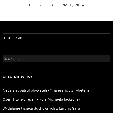
Nawigacja
1
2
3
NASTĘPNE →
po
wpisach
O PROGRAMIE
Szukaj:
OSTATNIE WPISY
Nepalski „patrol obywatelski” na granicy z Tybetem
Oser: Trzy słoneczniki (dla Michaela Jacksona)
Wydalanie tysiąca duchownych z Larung Garu