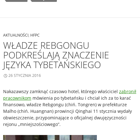
AKTUALNOŚCI
,
HFPC
WŁADZE REBGONGU
PODKREŚLAJĄ ZNACZENIE
JĘZYKA TYBETAŃSKIEGO
26 STYCZNIA 2016
Nakazawszy zamknąć czasowo hotel, którego właściciel
zabronił
pracownikom
mówienia po tybetańsku i chciał ich za to karać
finansowo, władze
Rebgongu (chiń. Tongren) w prefekturze
Malho (chiń. Huangnan) prowincji Qinghai 11 stycznia wydały
obwieszczenie, przypominające o oficjalnej dwujęzyczności
rejonu „mniejszościowego”.