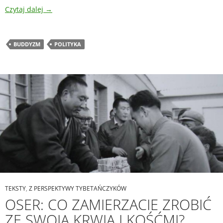
Czytaj dalej
→
BUDDYZM
POLITYKA
TEKSTY
,
Z PERSPEKTYWY TYBETAŃCZYKÓW
OSER: CO ZAMIERZACIE ZROBIĆ
ZE SWOJĄ KRWIĄ I KOŚĆMI?