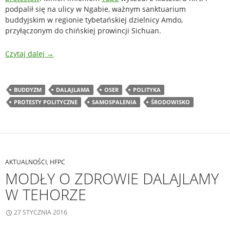
podpalił się na ulicy w Ngabie, ważnym sanktuarium
buddyjskim w regionie tybetańskiej dzielnicy Amdo,
przyłączonym do chińskiej prowincji Sichuan.
Czytaj dalej
→
BUDDYZM
DALAJLAMA
OSER
POLITYKA
PROTESTY POLITYCZNE
SAMOSPALENIA
ŚRODOWISKO
AKTUALNOŚCI
,
HFPC
MODŁY O ZDROWIE DALAJLAMY
W TEHORZE
27 STYCZNIA 2016