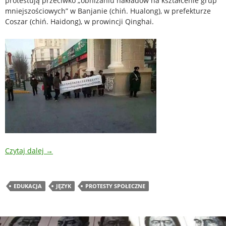
protestują przeciwko „obniżaniu nakładów na kształcenie grup
mniejszościowych” w Banjanie (chiń. Hualong), w prefekturze
Coszar (chiń. Haidong), w prowincji Qinghai.
Czytaj dalej
→
EDUKACJA
JĘZYK
PROTESTY SPOŁECZNE