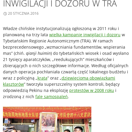
INWIGILACJI I DOZORU W TRA
20 STYCZNIA 2016
Władze chińskie instytucjonalizują ogłoszoną w 2011 roku i
planowaną na trzy lata
wielką kampanię inwigilacji i dozoru
w
Tybetańskim Regionie Autonomicznym (TRA). W ramach
bezprecedensowego
„wzmacniania fundamentów, wspierania
mas” (chiń.
qianji huimin
) do tybetańskich wiosek i osad wysłano
21 tysięcy aparatczyków, „reedukujących” mieszkańców i
zbierających o nich szczegółowe informacje. Według oficjalnych
danych operacja pochłaniała czwartą część lokalnego budżetu i
wraz z policyjną „
kratą
” oraz „
dziewięcioma obowiązkami
klasztorów
” tworzyła superszczelny system kontroli, będący
odpowiedzią Pekinu na eksplozję
protestów w 2008 roku
i
zrodzoną z nich
falę samospaleń
.