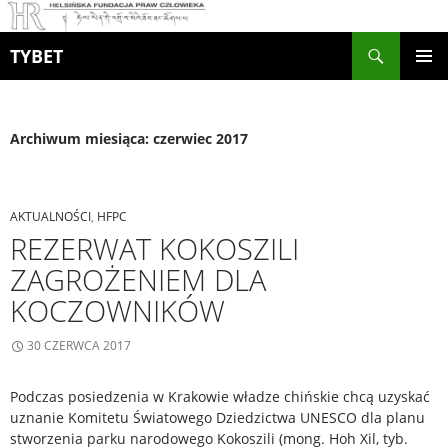
Szukaj
TYBET
PRZEJDŹ
MENU
DO
GŁÓWN
TREŚCI
Archiwum miesiąca: czerwiec 2017
AKTUALNOŚCI
,
HFPC
REZERWAT KOKOSZILI
ZAGROŻENIEM DLA
KOCZOWNIKÓW
30 CZERWCA 2017
Podczas posiedzenia w Krakowie władze chińskie chcą uzyskać
uznanie Komitetu Światowego Dziedzictwa UNESCO
dla planu
stworzenia parku narodowego Kokoszili (mong. Hoh Xil, tyb.