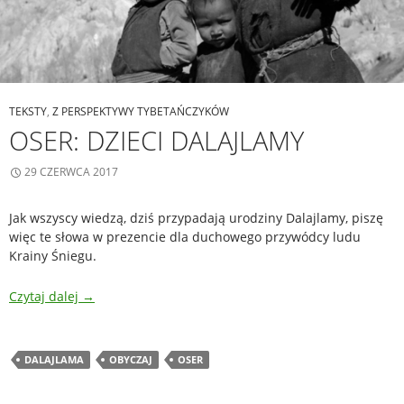
TEKSTY
,
Z PERSPEKTYWY TYBETAŃCZYKÓW
OSER: DZIECI DALAJLAMY
29 CZERWCA 2017
Jak wszyscy wiedzą, dziś przypadają urodziny Dalajlamy, piszę
więc te słowa w prezencie dla duchowego przywódcy ludu
Krainy Śniegu.
Czytaj dalej
→
DALAJLAMA
OBYCZAJ
OSER