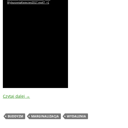
WyburzeniaKwiecien2017.mp4?_=1
Czytaj dalej
→
BUDDYZM
MARGINALIZACJA
WYDALENIA