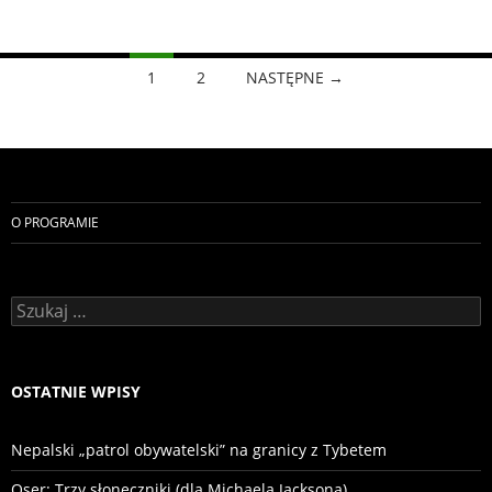
Nawigacja
1
2
NASTĘPNE →
po
wpisach
O PROGRAMIE
Szukaj:
OSTATNIE WPISY
Nepalski „patrol obywatelski” na granicy z Tybetem
Oser: Trzy słoneczniki (dla Michaela Jacksona)