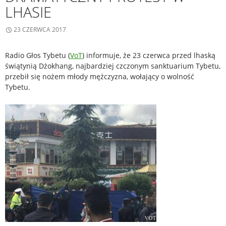
LHASIE
23 CZERWCA 2017
Radio Głos Tybetu (
VoT
) informuje, że 23 czerwca przed lhaską
świątynią Dżokhang, najbardziej czczonym sanktuarium Tybetu,
przebił się nożem młody mężczyzna, wołający o wolność
Tybetu.