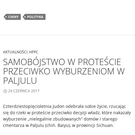
CHINY
POLITYKA
AKTUALNOŚCI
,
HFPC
SAMOBÓJSTWO W PROTEŚCIE
PRZECIWKO WYBURZENIOM W
PALJULU
24 CZERWCA 2017
Czterdziestopięcioletnia Judon odebrała sobie życie, rzucając
się do rzeki w proteście przeciwko decyzji władz, które nakazały
wyburzenie „nielegalnie zbudowanych” domów i starego
cmentarza w Paljulu (chiń. Baiyu), w prowincji Sichuan.