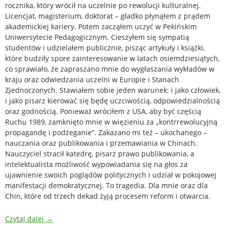
rocznika, który wrócił na uczelnie po rewolucji kulturalnej.
Licencjat, magisterium, doktorat – gładko płynąłem z prądem
akademickiej kariery. Potem zacząłem uczyć w Pekińskim
Uniwersytecie Pedagogicznym. Cieszyłem się sympatią
studentów i udzielałem publicznie, pisząc artykuły i książki,
które budziły spore zainteresowanie w latach osiemdziesiątych,
co sprawiało, że zapraszano mnie do wygłaszania wykładów w
kraju oraz odwiedzania uczelni w Europie i Stanach
Zjednoczonych. Stawiałem sobie jeden warunek: i jako człowiek,
i jako pisarz kierować się będę uczciwością, odpowiedzialnością
oraz godnością. Ponieważ wróciłem z USA, aby być częścią
Ruchu 1989, zamknięto mnie w więzieniu za „kontrrewolucyjną
propagandę i podżeganie”. Zakazano mi też – ukochanego –
nauczania oraz publikowania i przemawiania w Chinach.
Nauczyciel stracił katedrę, pisarz prawo publikowania, a
intelektualista możliwość wypowiadania się na głos za
ujawnienie swoich poglądów politycznych i udział w pokojowej
manifestacji demokratycznej. To tragedia. Dla mnie oraz dla
Chin, które od trzech dekad żyją procesem reform i otwarcia.
Czytaj dalej
→