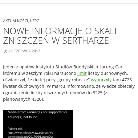
AKTUALNOŚCI
,
HFPC
NOWE INFORMACJE O SKALI
ZNISZCZEŃ W SERTHARZE
26 CZERWCA 2017
Jeden z opatów Instytutu Studiów Buddyjskich Larung Gar,
któremu w zeszłym roku narzucono
limit
liczby duchownych,
oświadczył, że do tej pory „grupy robocze”
wyburzyły
tam 4725
kwater duchownych. W marcu informowano, że władze obiecały
ograniczenie liczby niszczonych domów do 3225 (z
planowanych 4320).
Odtwarzacz
Media error: Format(s) not supported or
source(s) not found
video
Pobierz plik:
http://www.hfhrpol.waw.pl/tybet/wp-
content/uploads/2017/06/LarungGar-