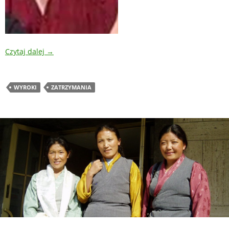
Czytaj dalej
→
WYROKI
ZATRZYMANIA