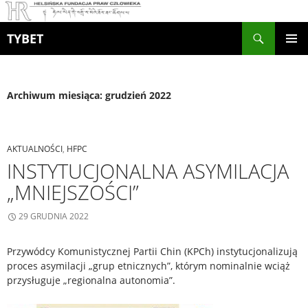
Szukaj
TYBET
PRZEJDŹ
MENU
DO
GŁÓWN
TREŚCI
Archiwum miesiąca: grudzień 2022
AKTUALNOŚCI
,
HFPC
INSTYTUCJONALNA ASYMILACJA
„MNIEJSZOŚCI”
29 GRUDNIA 2022
Przywódcy Komunistycznej Partii Chin (KPCh) instytucjonalizują
proces asymilacji „grup etnicznych”, którym nominalnie wciąż
przysługuje „regionalna autonomia”.