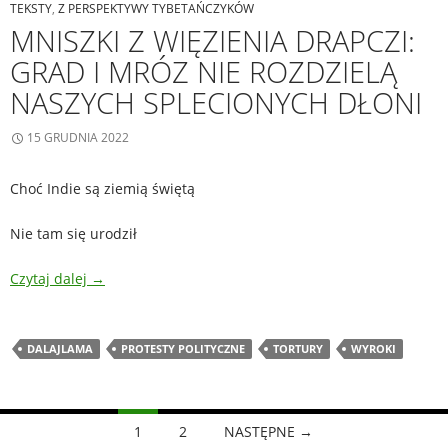
TEKSTY
,
Z PERSPEKTYWY TYBETAŃCZYKÓW
MNISZKI Z WIĘZIENIA DRAPCZI:
GRAD I MRÓZ NIE ROZDZIELĄ
NASZYCH SPLECIONYCH DŁONI
15 GRUDNIA 2022
Choć Indie są ziemią świętą
Nie tam się urodził
Czytaj dalej
→
DALAJLAMA
PROTESTY POLITYCZNE
TORTURY
WYROKI
Nawigacja
1
2
NASTĘPNE →