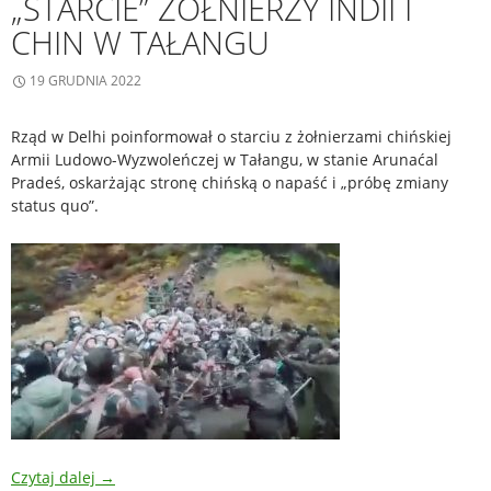
„STARCIE” ŻOŁNIERZY INDII I
CHIN W TAŁANGU
19 GRUDNIA 2022
Rząd w Delhi poinformował o starciu z żołnierzami chińskiej
Armii Ludowo-Wyzwoleńczej w Tałangu, w stanie Arunaćal
Pradeś, oskarżając stronę chińską o napaść i „próbę zmiany
status quo”.
Czytaj dalej
→