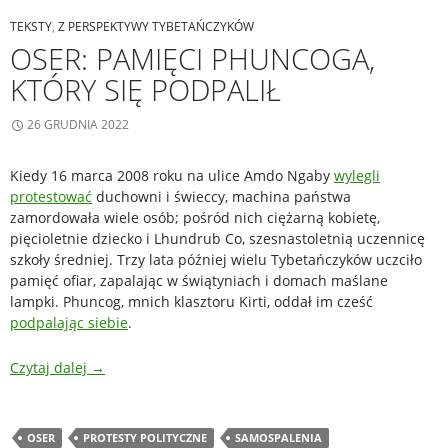
TEKSTY
,
Z PERSPEKTYWY TYBETAŃCZYKÓW
OSER: PAMIĘCI PHUNCOGA,
KTÓRY SIĘ PODPALIŁ
26 GRUDNIA 2022
Kiedy 16 marca 2008 roku na ulice Amdo Ngaby
wylegli
protestować
duchowni i świeccy, machina państwa
zamordowała wiele osób; pośród nich ciężarną kobietę,
pięcioletnie dziecko i Lhundrub Co, szesnastoletnią uczennicę
szkoły średniej. Trzy lata później wielu Tybetańczyków uczciło
pamięć ofiar, zapalając w świątyniach i domach maślane
lampki. Phuncog, mnich klasztoru Kirti, oddał im cześć
podpalając siebie
.
Czytaj dalej
→
OSER
PROTESTY POLITYCZNE
SAMOSPALENIA