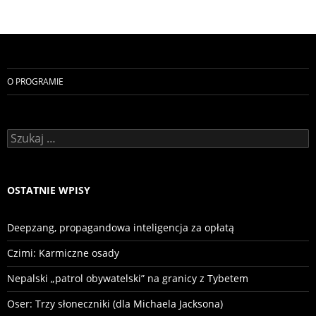
po
wpisach
O PROGRAMIE
Szukaj:
OSTATNIE WPISY
Deepzang, propagandowa inteligencja za opłatą
Czimi: Karmiczne osady
Nepalski „patrol obywatelski” na granicy z Tybetem
Oser: Trzy słoneczniki (dla Michaela Jacksona)