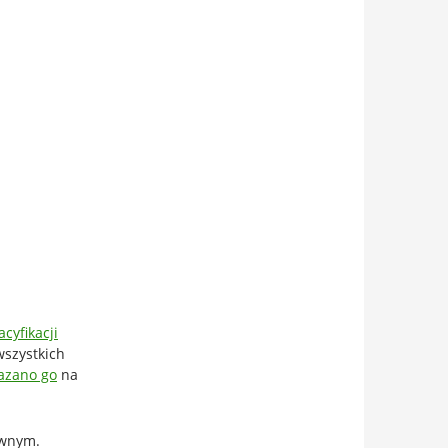
acyfikacji
szystkich
azano go
na
ewnym.