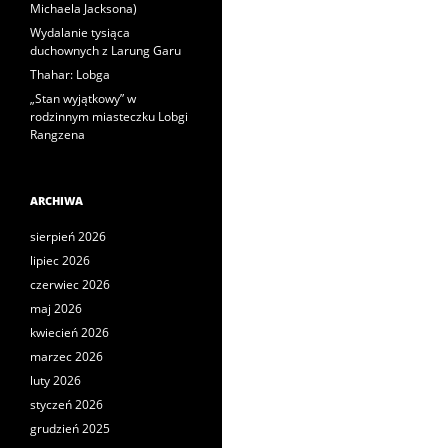
Michaela Jacksona)
Wydalanie tysiąca
duchownych z Larung Garu
Thahar: Lobga
„Stan wyjątkowy” w
rodzinnym miasteczku Lobgi
Rangzena
ARCHIWA
sierpień 2026
lipiec 2026
czerwiec 2026
maj 2026
kwiecień 2026
marzec 2026
luty 2026
styczeń 2026
grudzień 2025