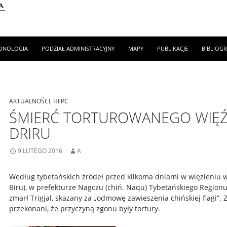
ONOLOGIA
PODZIAŁ ADMINISTRACYJNY
MAPY
PUBLIKACJE
BIBLIOGR
AKTUALNOŚCI
,
HFPC
ŚMIERĆ TORTUROWANEGO WIĘŹ
DRIRU
9 LUTEGO 2016
A
Według tybetańskich źródeł przed kilkoma dniami w więzieniu w 
Biru), w prefekturze Nagczu (chiń. Naqu) Tybetańskiego Regio
zmarł Trigjal, skazany za „odmowę zawieszenia chińskiej flagi”.
przekonani, że przyczyną zgonu były tortury.