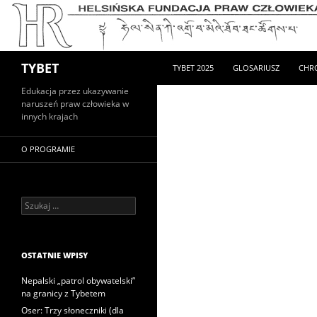
PRZEJDŹ DO TREŚCI
Szukaj
TYBET
TYBET 2025
GLOSARIUSZ
CHR
Edukacja przez ukazywanie
naruszeń praw człowieka w
innych krajach
O PROGRAMIE
Szukaj:
OSTATNIE WPISY
Nepalski „patrol obywatelski”
na granicy z Tybetem
Oser: Trzy słoneczniki (dla