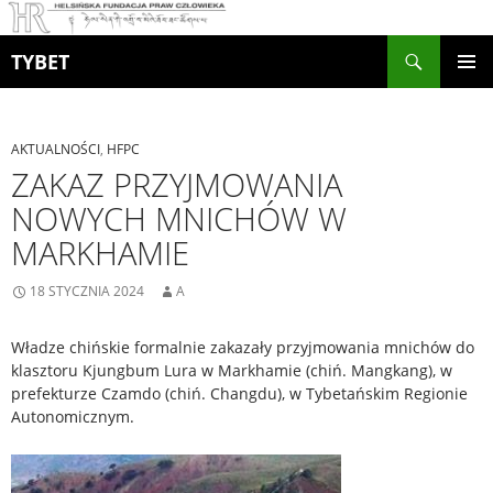
Szukaj
TYBET
PRZEJDŹ
MENU
DO
GŁÓWN
TREŚCI
AKTUALNOŚCI
,
HFPC
ZAKAZ PRZYJMOWANIA
NOWYCH MNICHÓW W
MARKHAMIE
18 STYCZNIA 2024
A
Władze chińskie formalnie zakazały przyjmowania mnichów do
klasztoru Kjungbum Lura w Markhamie (chiń. Mangkang), w
prefekturze Czamdo (chiń. Changdu), w Tybetańskim Regionie
Autonomicznym.