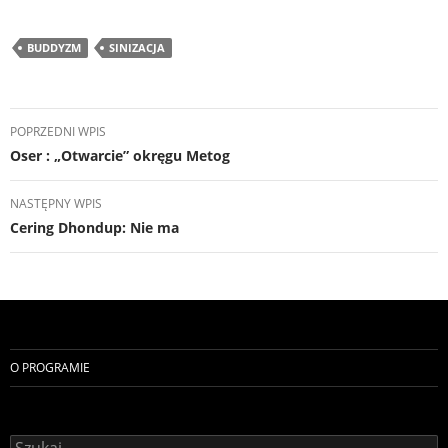
BUDDYZM
SINIZACJA
Nawigacja
POPRZEDNI WPIS
wpisu
Oser : „Otwarcie” okręgu Metog
NASTĘPNY WPIS
Cering Dhondup: Nie ma
O PROGRAMIE
Szukaj: