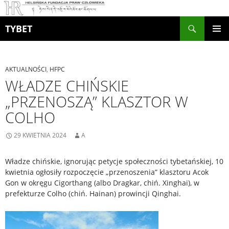
Szukaj
TYBET
PRZEJDŹ
MENU
DO
GŁÓWN
TREŚCI
AKTUALNOŚCI
,
HFPC
WŁADZE CHIŃSKIE
„PRZENOSZĄ” KLASZTOR W
COLHO
29 KWIETNIA 2024
A
Władze chińskie, ignorując petycje społeczności tybetańskiej, 10
kwietnia ogłosiły rozpoczęcie „przenoszenia” klasztoru Acok
Gon w okręgu Cigorthang (albo Dragkar, chiń. Xinghai), w
prefekturze Colho (chiń. Hainan) prowincji Qinghai.