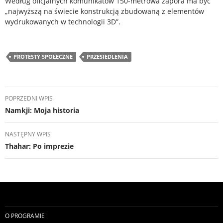
Według oficjalnych komunikatów 150-metrowa zapora ma być
„najwyższą na świecie konstrukcją zbudowaną z elementów
wydrukowanych w technologii 3D”.
PROTESTY SPOŁECZNE
PRZESIEDLENIA
Nawigacja
POPRZEDNI WPIS
wpisu
Namkji: Moja historia
NASTĘPNY WPIS
Thahar: Po imprezie
O PROGRAMIE