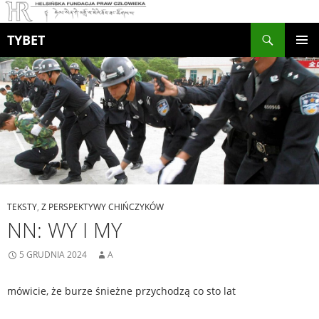
Szukaj
TYBET
PRZEJDŹ
MENU
DO
GŁÓWN
TREŚCI
TEKSTY
,
Z PERSPEKTYWY CHIŃCZYKÓW
NN: WY I MY
5 GRUDNIA 2024
A
mówicie, że burze śnieżne przychodzą co sto lat