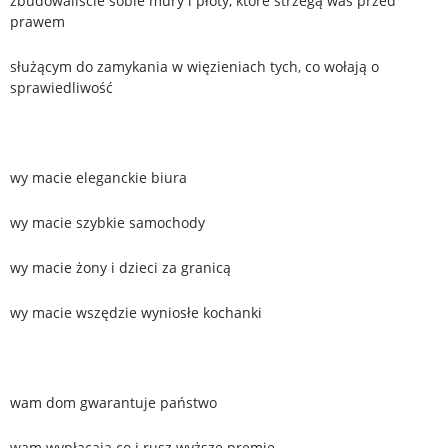
zbudowaliście sobie mury i płoty, które strzegą was przed
prawem
służącym do zamykania w więzieniach tych, co wołają o
sprawiedliwość
wy macie eleganckie biura
wy macie szybkie samochody
wy macie żony i dzieci za granicą
wy macie wszędzie wyniosłe kochanki
wam dom gwarantuje państwo
wam wypłacają co i rusz wyższe premie