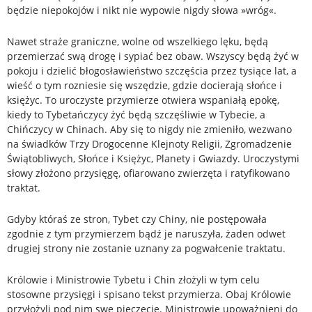
będzie niepokojów i nikt nie wypowie nigdy słowa »wróg«.
Nawet straże graniczne, wolne od wszelkiego lęku, będą
przemierzać swą drogę i sypiać bez obaw. Wszyscy będą żyć w
pokoju i dzielić błogosławieństwo szczęścia przez tysiące lat, a
wieść o tym rozniesie się wszędzie, gdzie docierają słońce i
księżyc. To uroczyste przymierze otwiera wspaniałą epokę,
kiedy to Tybetańczycy żyć będą szczęśliwie w Tybecie, a
Chińczycy w Chinach. Aby się to nigdy nie zmieniło, wezwano
na świadków Trzy Drogocenne Klejnoty Religii, Zgromadzenie
Świątobliwych, Słońce i Księżyc, Planety i Gwiazdy. Uroczystymi
słowy złożono przysięgę, ofiarowano zwierzęta i ratyfikowano
traktat.
Gdyby któraś ze stron, Tybet czy Chiny, nie postępowała
zgodnie z tym przymierzem bądź je naruszyła, żaden odwet
drugiej strony nie zostanie uznany za pogwałcenie traktatu.
Królowie i Ministrowie Tybetu i Chin złożyli w tym celu
stosowne przysięgi i spisano tekst przymierza. Obaj Królowie
przyłożyli pod nim swe pieczęcie. Ministrowie upoważnieni do