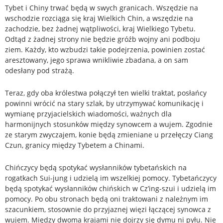
Tybet i Chiny trwać będą w swych granicach. Wszędzie na
wschodzie rozciąga się kraj Wielkich Chin, a wszędzie na
zachodzie, bez żadnej wątpliwości, kraj Wielkiego Tybetu.
Odtąd z żadnej strony nie będzie gróźb wojny ani podboju
ziem. Każdy, kto wzbudzi takie podejrzenia, powinien zostać
aresztowany, jego sprawa wnikliwie zbadana, a on sam
odesłany pod strażą.
Teraz, gdy oba królestwa połączył ten wielki traktat, posłańcy
powinni wrócić na stary szlak, by utrzymywać komunikację i
wymianę przyjacielskich wiadomości, ważnych dla
harmonijnych stosunków między synowcem a wujem. Zgodnie
ze starym zwyczajem, konie będą zmieniane u przełęczy Ciang
Czun, granicy między Tybetem a Chinami.
Chińczycy będą spotykać wysłanników tybetańskich na
rogatkach Sui-jung i udzielą im wszelkiej pomocy. Tybetańczycy
będą spotykać wysłanników chińskich w Cz’ing-szui i udzielą im
pomocy. Po obu stronach będą oni traktowani z należnym im
szacunkiem, stosownie do przyjaznej więzi łączącej synowca z
wujem. Między dwoma krajami nie dojrzy się dymu ni pyłu. Nie