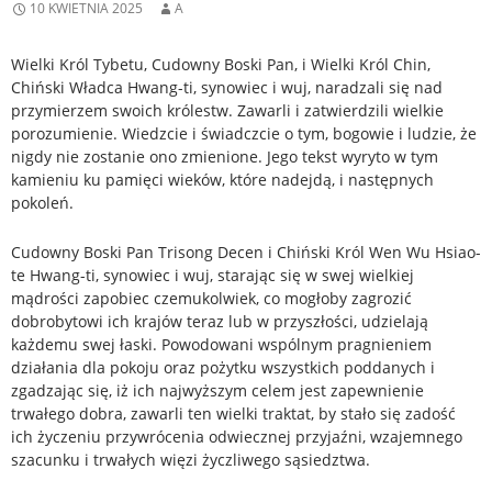
10 KWIETNIA 2025
A
Wielki Król Tybetu, Cudowny Boski Pan, i Wielki Król Chin,
Chiński Władca Hwang-ti, synowiec i wuj, naradzali się nad
przymierzem swoich królestw. Zawarli i zatwierdzili wielkie
porozumienie. Wiedzcie i świadczcie o tym, bogowie i ludzie, że
nigdy nie zostanie ono zmienione. Jego tekst wyryto w tym
kamieniu ku pamięci wieków, które nadejdą, i następnych
pokoleń.
Cudowny Boski Pan Trisong Decen i Chiński Król Wen Wu Hsiao-
te Hwang-ti, synowiec i wuj, starając się w swej wielkiej
mądrości zapobiec czemukolwiek, co mogłoby zagrozić
dobrobytowi ich krajów teraz lub w przyszłości, udzielają
każdemu swej łaski. Powodowani wspólnym pragnieniem
działania dla pokoju oraz pożytku wszystkich poddanych i
zgadzając się, iż ich najwyższym celem jest zapewnienie
trwałego dobra, zawarli ten wielki traktat, by stało się zadość
ich życzeniu przywrócenia odwiecznej przyjaźni, wzajemnego
szacunku i trwałych więzi życzliwego sąsiedztwa.