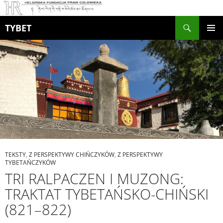
Szukaj
TYBET
PRZEJDŹ
MENU
DO
GŁÓWN
TREŚCI
TEKSTY
,
Z PERSPEKTYWY CHIŃCZYKÓW
,
Z PERSPEKTYWY
TYBETAŃCZYKÓW
TRI RALPACZEN I MUZONG:
TRAKTAT TYBETAŃSKO-CHIŃSKI
(821–822)