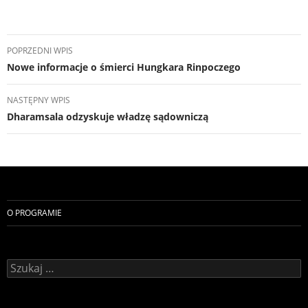
Nawigacja
POPRZEDNI WPIS
wpisu
Nowe informacje o śmierci Hungkara Rinpoczego
NASTĘPNY WPIS
Dharamsala odzyskuje władzę sądowniczą
O PROGRAMIE
Szukaj: