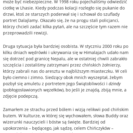
może być niebezpieczne. W 1998 roku pojechaliśmy odwiedzić
ciotkę w Lhasie. Kiedy podczas kolacji rozległo się pukanie do
drzwi, ktoś ze starszych poderwał się i schował do szuflady
portret Dalajlamy. Okazało się, że na progu stali policjanci,
którzy chcieli zadać kilka pytań, ale na szczęście tym razem nie
przeprowadzili rewizji.
Druga sytuacja była bardziej osobista. W styczniu 2000 roku po
kilku dniach wędrówki i ukrywania się w Himalajach udało nam
się dotrzeć pod granicę Nepalu, ale w ostatniej chwili zabrakło
szczęścia i zostaliśmy zatrzymani przez chińskich żołnierzy,
którzy zabrali nas do aresztu w najbliższym miasteczku. W celi
było ciemno i zimno. Siedzący obok mnich wyszeptał, żebym
pozbył się amuletu z portretem Jego Świątobliwości i
dzindy
(pobłogosławionych węzełków), bo jeśli je znajdą, zbiją mnie, a
zdjęcie podepczą.
Zamarłem ze strachu przed bólem i wizją relikwii pod chińskim
butem. W kulturze, w której się wychowałem, słowa Buddy oraz
wizerunki nauczycieli i bóstw są święte. Bardziej od
upokorzenia – będącego, jak sądzę, celem Chińczyków –