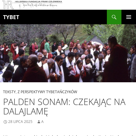
Szukaj
TYBET
PRZEJDŹ
MENU
DO
GŁÓWN
TREŚCI
TEKSTY
,
Z PERSPEKTYWY TYBETAŃCZYKÓW
PALDEN SONAM: CZEKAJĄC NA
DALAJLAMĘ
28 LIPCA 2025
A