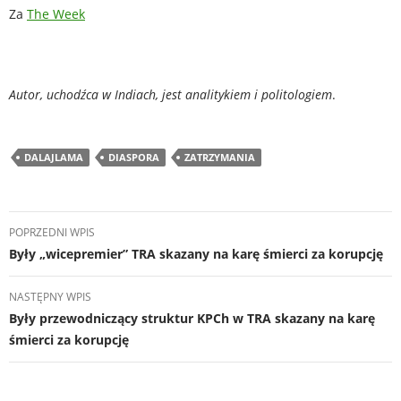
Za
The Week
Autor, uchodźca w Indiach, jest analitykiem i politologiem
.
DALAJLAMA
DIASPORA
ZATRZYMANIA
Nawigacja
POPRZEDNI WPIS
wpisu
Były „wicepremier” TRA skazany na karę śmierci za korupcję
NASTĘPNY WPIS
Były przewodniczący struktur KPCh w TRA skazany na karę
śmierci za korupcję