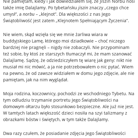
Nie pamiętam, kiedy i jak dowiedziałem się, że Jiszin Norbu nosi
także imię Dalajlamy. Po tybetańsku
jiszin
znaczy „czego chce
umysł”, a
norbu
– „klejnot”. Dla większości z nas Jego
Świątobliwość jest zatem „Klejnotem Spełniającym Życzenia”.
Nie wiem, skąd wzięła się we mnie żarliwa wiara w
buddyjskiego Lamę, którego moi dziadkowie – choć niczego
bardziej nie pragnęli – nigdy nie zobaczyli. Nie przypominam
też sobie, by ktoś ze starszych tłumaczył mi, że mam szanować
Dalajlamę. Sądzę, że odziedziczyłem tę wiarę jak geny: nikt nie
musiał mi nic mówić, a ja nie potrzebowałem o nic pytać. Wiem
na pewno, że od zawsze widziałem w domu jego zdjęcie, ale nie
pamiętam, jak na nim wyglądał.
Moja rodzina, koczownicy, pochodzi ze wschodniego Tybetu. Na
tym odludziu trzymanie portretu Jego Świątobliwości na
domowym ołtarzu było stosunkowo bezpieczne. Ale już nie jest.
W tamtych latach większość dzieci nosiła na szyi talizmany z
obrazkami bóstw i świętych, w tym także Dalajlamy.
Dwa razy czułem, że posiadanie zdjęcia Jego Świątobliwości