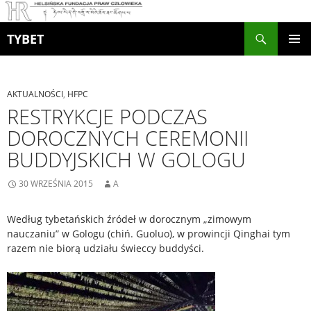
Szukaj
TYBET
PRZEJDŹ
MENU
DO
GŁÓWN
TREŚCI
AKTUALNOŚCI
,
HFPC
RESTRYKCJE PODCZAS
DOROCZNYCH CEREMONII
BUDDYJSKICH W GOLOGU
30 WRZEŚNIA 2015
A
Według tybetańskich źródeł w dorocznym „zimowym
nauczaniu” w Gologu (chiń. Guoluo), w prowincji Qinghai tym
razem nie biorą udziału świeccy buddyści.