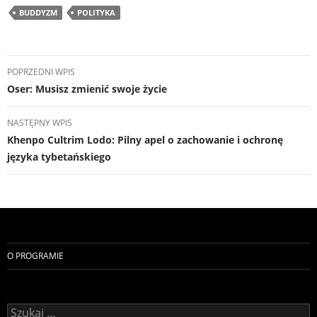
BUDDYZM
POLITYKA
Nawigacja
POPRZEDNI WPIS
wpisu
Oser: Musisz zmienić swoje życie
NASTĘPNY WPIS
Khenpo Cultrim Lodo: Pilny apel o zachowanie i ochronę
języka tybetańskiego
O PROGRAMIE
Szukaj: