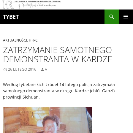
Szukaj
TYBET
PRZEJDŹ
MENU
DO
GŁÓWN
TREŚCI
AKTUALNOŚCI
,
HFPC
ZATRZYMANIE SAMOTNEGO
DEMONSTRANTA W KARDZE
26 LUTEGO 2016
A
Według tybetańskich źródeł 14 lutego policja zatrzymała
samotnego demonstranta w okręgu Kardze (chiń. Ganzi)
prowincji Sichuan.