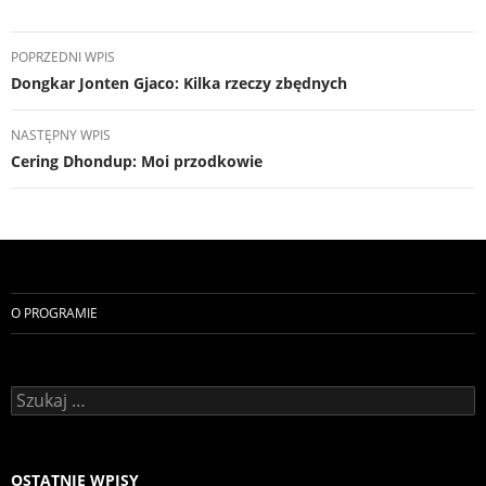
Nawigacja
POPRZEDNI WPIS
wpisu
Dongkar Jonten Gjaco: Kilka rzeczy zbędnych
NASTĘPNY WPIS
Cering Dhondup: Moi przodkowie
O PROGRAMIE
Szukaj:
OSTATNIE WPISY