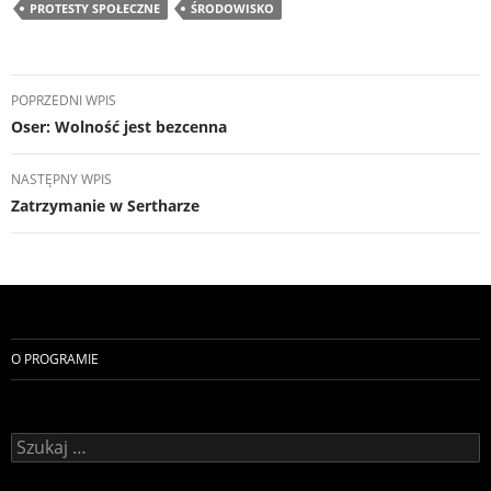
PROTESTY SPOŁECZNE
ŚRODOWISKO
Nawigacja
POPRZEDNI WPIS
wpisu
Oser: Wolność jest bezcenna
NASTĘPNY WPIS
Zatrzymanie w Sertharze
O PROGRAMIE
Szukaj: