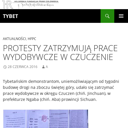
Szukaj
TYBET
PRZEJDŹ
MENU
DO
GŁÓWN
TREŚCI
AKTUALNOŚCI
,
HFPC
PROTESTY ZATRZYMUJĄ PRACE
WYDOBYWCZE W CZUCZENIE
28 CZERWCA 2016
A
Tybetańskim demonstrantom, uniemożliwiającym od tygodni
budowę drogi na zboczu świętej góry, udało się zatrzymać
prace wydobywcze w okręgu Czuczen (chiń. Jinchuan), w
prefekturze Ngaba (chiń. Aba) prowincji Sichuan.