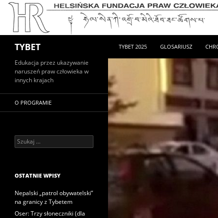
PRZEJDŹ DO TREŚCI
Szukaj
TYBET
TYBET 2025
GLOSARIUSZ
CHR
Edukacja przez ukazywanie
naruszeń praw człowieka w
innych krajach
O PROGRAMIE
Szukaj:
OSTATNIE WPISY
Nepalski „patrol obywatelski”
na granicy z Tybetem
Oser: Trzy słoneczniki (dla