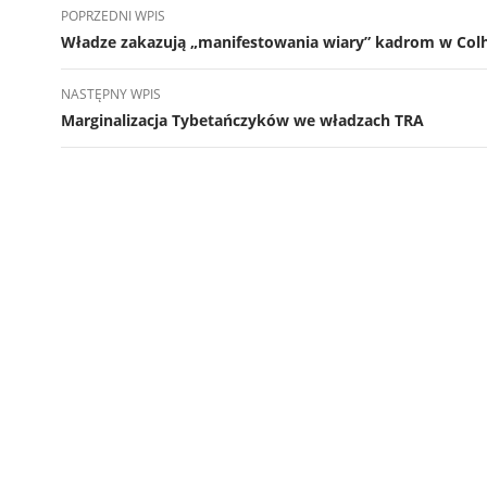
Nawigacja
POPRZEDNI WPIS
wpisu
Władze zakazują „manifestowania wiary” kadrom w Col
NASTĘPNY WPIS
Marginalizacja Tybetańczyków we władzach TRA