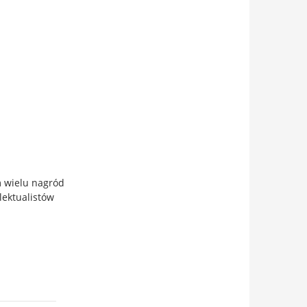
m wielu nagród
lektualistów