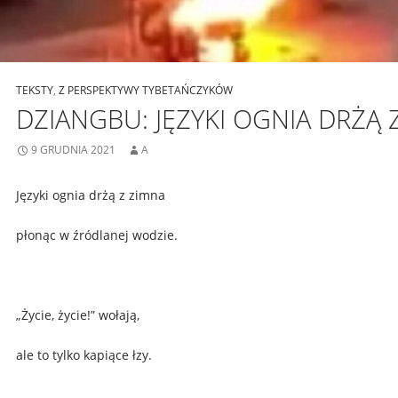
TEKSTY
,
Z PERSPEKTYWY TYBETAŃCZYKÓW
DZIANGBU: JĘZYKI OGNIA DRŻĄ 
9 GRUDNIA 2021
A
Języki ognia drżą z zimna
płonąc w źródlanej wodzie.
„Życie, życie!” wołają,
ale to tylko kapiące łzy.