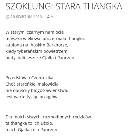
SZOKLUNG: STARA THANGKA
16 KWIETNIA 2015
A
W starym, czarnym namiocie
mieszka wiekowa, poczerniała thangka,
kupiona na lhaskim Barkhorze,
kiedy tybetańskim powietrzem
oddychali jeszcze Gjalła i Panczen.
Przedstawia Czenrezika.
Choć stareńkie, malowidła
nie opuściły błogosławieństwa.
Jest warte tysiąc posągów.
Dla moich siwych, rozmodlonych rodziców
ta thangka to ich Dżoło,
to ich Gjalła i ich Panczen.