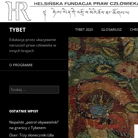
PRZEJDŹ DO TREŚCI
Szukaj
TYBET
TYBET 2025
GLOSARIUSZ
CHR
Edukacja przez ukazywanie
naruszeń praw człowieka w
innych krajach
O PROGRAMIE
Szukaj:
OSTATNIE WPISY
Nepalski „patrol obywatelski”
na granicy z Tybetem
Oser: Trzy słoneczniki (dla