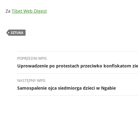
Za
Tibet Web Digest
SZTUKA
Nawigacja
POPRZEDNI WPIS
wpisu
Uprowadzenie po protestach przeciwko konfiskatom zi
NASTĘPNY WPIS
Samospalenie ojca siedmiorga dzieci w Ngabie