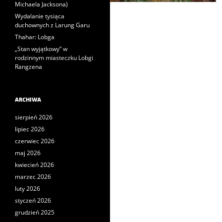
Michaela Jacksona)
Wydalanie tysiąca
duchownych z Larung Garu
Thahar: Lobga
„Stan wyjątkowy” w
rodzinnym miasteczku Lobgi
Rangzena
ARCHIWA
sierpień 2026
lipiec 2026
czerwiec 2026
maj 2026
kwiecień 2026
marzec 2026
luty 2026
styczeń 2026
grudzień 2025