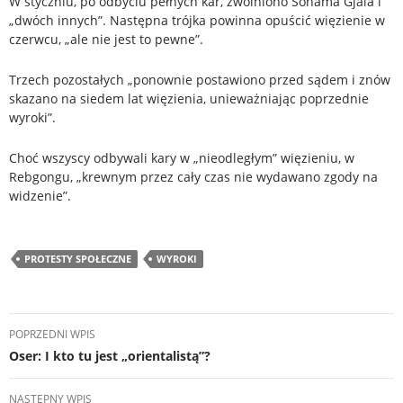
W styczniu, po odbyciu pełnych kar, zwolniono Sonama Gjala i
„dwóch innych”. Następna trójka powinna opuścić więzienie w
czerwcu, „ale nie jest to pewne”.
Trzech pozostałych „ponownie postawiono przed sądem i znów
skazano na siedem lat więzienia, unieważniając poprzednie
wyroki”.
Choć wszyscy odbywali kary w „nieodległym” więzieniu, w
Rebgongu, „krewnym przez cały czas nie wydawano zgody na
widzenie”.
PROTESTY SPOŁECZNE
WYROKI
Nawigacja
POPRZEDNI WPIS
wpisu
Oser: I kto tu jest „orientalistą”?
NASTĘPNY WPIS