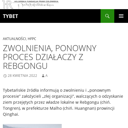
Szukaj
TYBET
PRZEJDŹ
MENU
DO
GŁÓWN
TREŚCI
AKTUALNOŚCI
,
HFPC
ZWOLNIENIA, PONOWNY
PROCES DZIAŁACZY Z
REBGONGU
28 KWIETNIA 2022
A
Tybetańskie źródła informują o zwolnieniu i „ponownym
procesie” założycieli „złej organizacji”, walczących o odzyskanie
ziem przejętych przez władze lokalne w Rebgongu (chiń.
Tongren), w prefekturze Malho (chiń. Huangnan) prowincji
Qinghai.