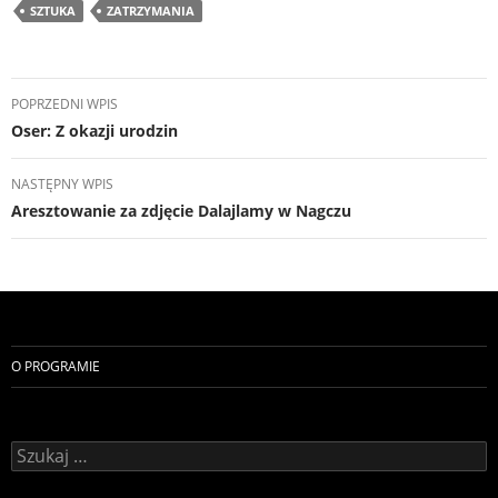
SZTUKA
ZATRZYMANIA
Nawigacja
POPRZEDNI WPIS
wpisu
Oser: Z okazji urodzin
NASTĘPNY WPIS
Aresztowanie za zdjęcie Dalajlamy w Nagczu
O PROGRAMIE
Szukaj: