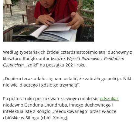
Według tybetańskich źródeł czterdziestoośmioletni duchowny z
klasztoru Rongło, autor książek
Węzeł
i
Rozmowa z Gendunem
Czophelem
, „znikł” na początku 2021 roku.
„Dopiero teraz udało się nam ustalić, że zabrała go policja. Nikt
nie wie, dlaczego i gdzie go trzymają”.
Po półtora roku poszukiwań krewnym udało się
odszukać
niedawno Genduna Lhundruba, innego duchownego i
intelektualistę z Rongło, „reedukowanego” przez władze
chińskie w Silingu (chiń. Xining).