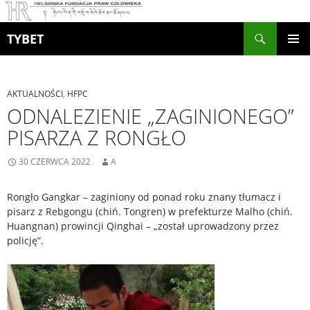
Szukaj
TYBET
PRZEJDŹ
MENU
DO
GŁÓWN
TREŚCI
AKTUALNOŚCI
,
HFPC
ODNALEZIENIE „ZAGINIONEGO”
PISARZA Z RONGŁO
30 CZERWCA 2022
A
Rongło Gangkar – zaginiony od ponad roku znany tłumacz i
pisarz z Rebgongu (chiń. Tongren) w prefekturze Malho (chiń.
Huangnan) prowincji Qinghai – „został uprowadzony przez
policję”.