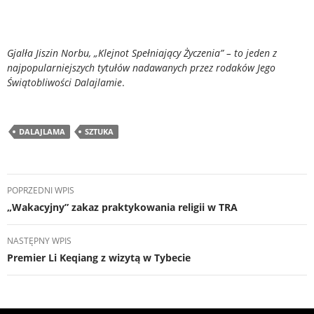
Gjalła Jiszin Norbu, „Klejnot Spełniający Życzenia” – to jeden z
najpopularniejszych tytułów nadawanych przez rodaków Jego
Świątobliwości Dalajlamie
.
DALAJLAMA
SZTUKA
Nawigacja
POPRZEDNI WPIS
wpisu
„Wakacyjny” zakaz praktykowania religii w TRA
NASTĘPNY WPIS
Premier Li Keqiang z wizytą w Tybecie