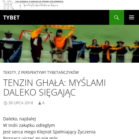
Szukaj
TYBET
PRZEJDŹ
MENU
DO
GŁÓWN
TREŚCI
TEKSTY
,
Z PERSPEKTYWY TYBETAŃCZYKÓW
TENZIN GHAŁA: MYŚLAMI
DALEKO SIĘGAJĄC
30 LIPCA 2018
A
Daleko, najdalej
W Indii zakątku odległym
Jest serca mego Klejnot Spełniający Życzenia
Rozpacz ujrzeć go nie móc