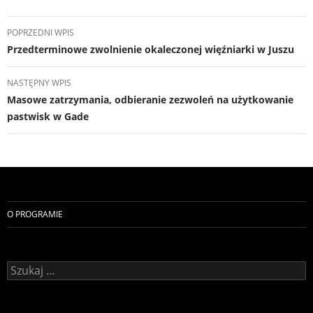
Nawigacja
POPRZEDNI WPIS
wpisu
Przedterminowe zwolnienie okaleczonej więźniarki w Juszu
NASTĘPNY WPIS
Masowe zatrzymania, odbieranie zezwoleń na użytkowanie
pastwisk w Gade
O PROGRAMIE
Szukaj: