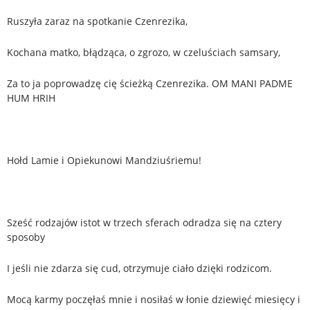
Ruszyła zaraz na spotkanie Czenrezika,
Kochana matko, błądząca, o zgrozo, w czeluściach samsary,
Za to ja poprowadzę cię ścieżką Czenrezika. OM MANI PADME
HUM HRIH
Hołd Lamie i Opiekunowi Mandziuśriemu!
Sześć rodzajów istot w trzech sferach odradza się na cztery
sposoby
I jeśli nie zdarza się cud, otrzymuje ciało dzięki rodzicom.
Mocą karmy poczęłaś mnie i nosiłaś w łonie dziewięć miesięcy i