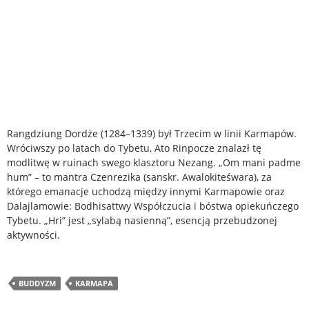
Rangdziung Dordże (1284–1339) był Trzecim w linii Karmapów.
Wróciwszy po latach do Tybetu, Ato Rinpocze znalazł tę
modlitwę w ruinach swego klasztoru Nezang. „Om mani padme
hum” – to mantra Czenrezika (sanskr. Awalokiteśwara), za
którego emanacje uchodzą między innymi Karmapowie oraz
Dalajlamowie: Bodhisattwy Współczucia i bóstwa opiekuńczego
Tybetu. „Hri” jest „sylabą nasienną”, esencją przebudzonej
aktywności.
BUDDYZM
KARMAPA