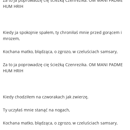
Za to ja poprowadzę cię ścieżką Czenrezika. OM MANI PADME
HUM HRIH
Kiedy ja spokojnie spałem, ty chroniłaś mnie przed gorącem i
mrozem,
Kochana matko, błądząca, o zgrozo, w czeluściach samsary,
Za to ja poprowadzę cię ścieżką Czenrezika. OM MANI PADME
HUM HRIH
Kiedy chodziłem na czworakach jak zwierzę,
Ty uczyłaś mnie stanąć na nogach,
Kochana matko, błądząca, o zgrozo, w czeluściach samsary,