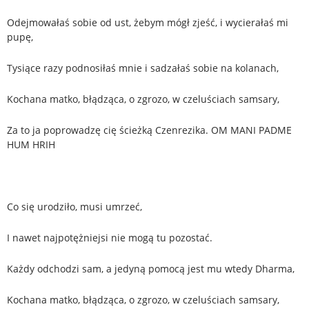
Odejmowałaś sobie od ust, żebym mógł zjeść, i wycierałaś mi
pupę,
Tysiące razy podnosiłaś mnie i sadzałaś sobie na kolanach,
Kochana matko, błądząca, o zgrozo, w czeluściach samsary,
Za to ja poprowadzę cię ścieżką Czenrezika. OM MANI PADME
HUM HRIH
Co się urodziło, musi umrzeć,
I nawet najpotężniejsi nie mogą tu pozostać.
Każdy odchodzi sam, a jedyną pomocą jest mu wtedy Dharma,
Kochana matko, błądząca, o zgrozo, w czeluściach samsary,