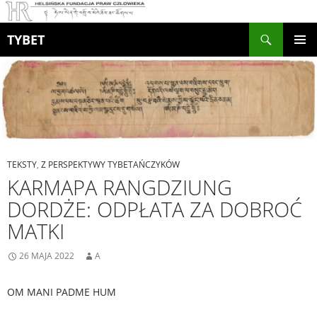
Szukaj
TYBET
PRZEJDŹ
MENU
DO
GŁÓWN
TREŚCI
TEKSTY
,
Z PERSPEKTYWY TYBETAŃCZYKÓW
KARMAPA RANGDZIUNG
DORDŻE: ODPŁATA ZA DOBROĆ
MATKI
26 MAJA 2022
A
OM MANI PADME HUM