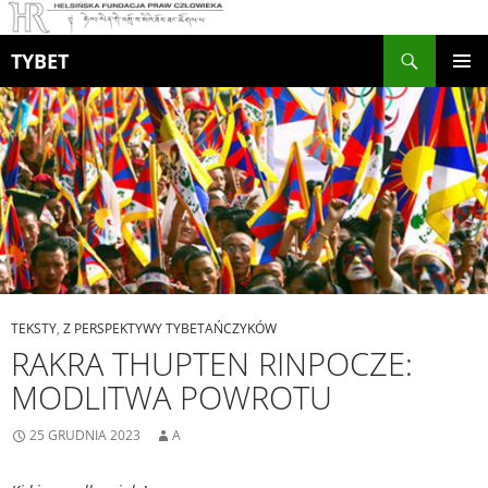
Szukaj
TYBET
PRZEJDŹ
MENU
DO
GŁÓWN
TREŚCI
TEKSTY
,
Z PERSPEKTYWY TYBETAŃCZYKÓW
RAKRA THUPTEN RINPOCZE:
MODLITWA POWROTU
25 GRUDNIA 2023
A