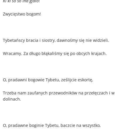
Ki ki so so lha gjalo
!
Zwycięstwo bogom!
Tybetańscy bracia i siostry, dawnośmy się nie widzieli.
Wracamy. Za długo błąkaliśmy się po obcych krajach.
O, pradawni bogowie Tybetu, ześlijcie eskortę,
Trzeba nam zaufanych przewodników na przełęczach i w
dolinach.
O, pradawne boginie Tybetu, baczcie na wszystko,