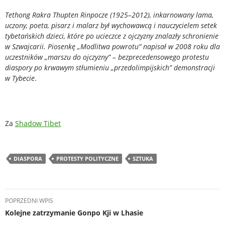
Tethong Rakra Thupten Rinpocze (1925–2012), inkarnowany lama,
uczony, poeta, pisarz i malarz był wychowawcą i nauczycielem setek
tybetańskich dzieci, które po ucieczce z ojczyzny znalazły schronienie
w Szwajcarii. Piosenkę „Modlitwa powrotu” napisał w 2008 roku dla
uczestników „marszu do ojczyzny” – bezprecedensowego protestu
diaspory po krwawym stłumieniu „przedolimpijskich” demonstracji
w Tybecie
.
Za
Shadow Tibet
DIASPORA
PROTESTY POLITYCZNE
SZTUKA
Nawigacja
POPRZEDNI WPIS
wpisu
Kolejne zatrzymanie Gonpo Kji w Lhasie