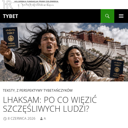
Szukaj
TYBET
PRZEJDŹ
MENU
DO
GŁÓWN
TREŚCI
TEKSTY
,
Z PERSPEKTYWY TYBETAŃCZYKÓW
LHAKSAM: PO CO WIĘZIĆ
SZCZĘŚLIWYCH LUDZI?
8 CZERWCA 2026
A