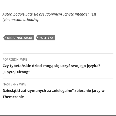
Autor, podpisujący się pseudonimem „czyste intencje”, jest
tybetańskim uchodźcą
.
MARGINALIZACJA
POLITYKA
Nawigacja
POPRZEDNI WPIS
wpisu
Czy tybetańskie dzieci mogą się uczyć swojego języka?
„Spytaj Xizang”
NASTĘPNY WPIS
Dziesiątki zatrzymanych za „nielegalne” zbieranie jarcy w
Themczenie