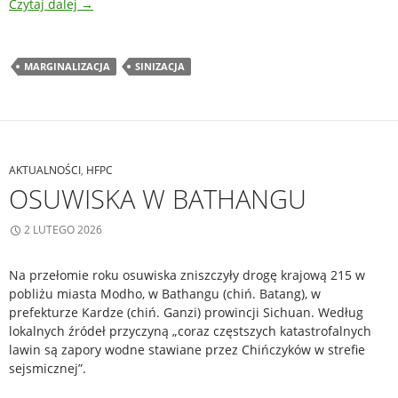
Czytaj dalej
→
MARGINALIZACJA
SINIZACJA
AKTUALNOŚCI
,
HFPC
OSUWISKA W BATHANGU
2 LUTEGO 2026
Na przełomie roku osuwiska zniszczyły drogę krajową 215 w
pobliżu miasta Modho, w Bathangu (chiń. Batang), w
prefekturze Kardze (chiń. Ganzi) prowincji Sichuan. Według
lokalnych źródeł przyczyną „coraz częstszych katastrofalnych
lawin są zapory wodne stawiane przez Chińczyków w strefie
sejsmicznej”.