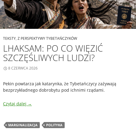
TEKSTY
,
Z PERSPEKTYWY TYBETAŃCZYKÓW
LHAKSAM: PO CO WIĘZIĆ
SZCZĘŚLIWYCH LUDZI?
8 CZERWCA 2026
Pekin powtarza jak katarynka, że Tybetańczycy zażywają
bezprzykładnego dobrobytu pod ichnimi rządami.
Czytaj dalej
→
MARGINALIZACJA
POLITYKA