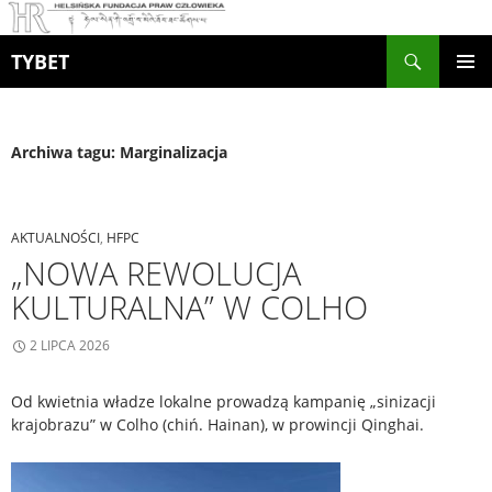
Szukaj
TYBET
PRZEJDŹ
MENU
DO
GŁÓWN
TREŚCI
Archiwa tagu: Marginalizacja
AKTUALNOŚCI
,
HFPC
„NOWA REWOLUCJA
KULTURALNA” W COLHO
2 LIPCA 2026
Od kwietnia władze lokalne prowadzą kampanię „sinizacji
krajobrazu” w Colho (chiń. Hainan), w prowincji Qinghai.