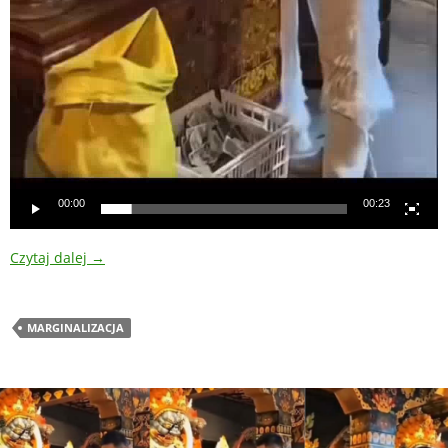
00:00
00:23
Czytaj dalej
→
MARGINALIZACJA