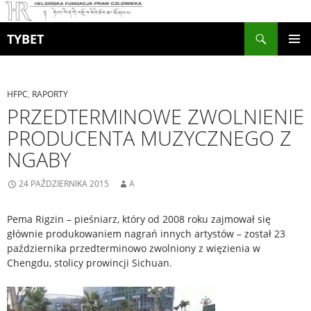
Szukaj
TYBET
PRZEJDŹ
MENU
DO
GŁÓWN
TREŚCI
HFPC
,
RAPORTY
PRZEDTERMINOWE ZWOLNIENIE
PRODUCENTA MUZYCZNEGO Z
NGABY
24 PAŹDZIERNIKA 2015
A
Pema Rigzin – pieśniarz, który od 2008 roku zajmował się
głównie produkowaniem nagrań innych artystów – został 23
października przedterminowo zwolniony z więzienia w
Chengdu, stolicy prowincji Sichuan.