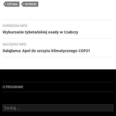
SZTUKA
WYROKI
Nawigacja
POPRZEDNI WPIS
wpisu
Wyburzanie tybetańskiej osady w Czabczy
NASTĘPNY WPIS
Dalajlama: Apel do szczytu klimatycznego COP21
O PROGRAMIE
Szukaj: