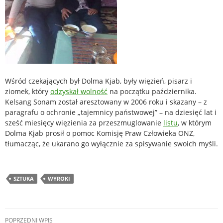
Wśród czekających był Dolma Kjab, były więzień, pisarz i
ziomek, który
odzyskał wolność
na początku października.
Kelsang Sonam został aresztowany w 2006 roku i skazany – z
paragrafu o ochronie „tajemnicy państwowej” – na dziesięć lat i
sześć miesięcy więzienia za przeszmuglowanie
listu
, w którym
Dolma Kjab prosił o pomoc Komisję Praw Człowieka ONZ,
tłumacząc, że ukarano go wyłącznie za spisywanie swoich myśli.
SZTUKA
WYROKI
Nawigacja
POPRZEDNI WPIS