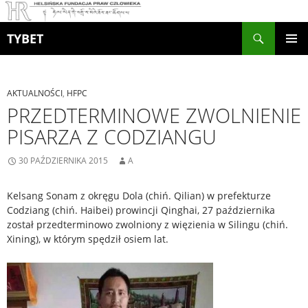
Szukaj
TYBET
PRZEJDŹ
MENU
DO
GŁÓWN
TREŚCI
AKTUALNOŚCI
,
HFPC
PRZEDTERMINOWE ZWOLNIENIE
PISARZA Z CODZIANGU
30 PAŹDZIERNIKA 2015
A
Kelsang Sonam z okręgu Dola (chiń. Qilian) w prefekturze
Codziang (chiń. Haibei) prowincji Qinghai, 27 października
został przedterminowo zwolniony z więzienia w Silingu (chiń.
Xining), w którym spędził osiem lat.