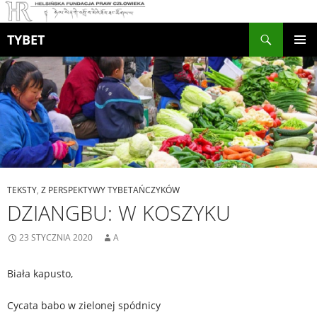
Szukaj
TYBET
PRZEJDŹ
MENU
DO
GŁÓWN
TREŚCI
TEKSTY
,
Z PERSPEKTYWY TYBETAŃCZYKÓW
DZIANGBU: W KOSZYKU
23 STYCZNIA 2020
A
Biała kapusto,
Cycata babo w zielonej spódnicy