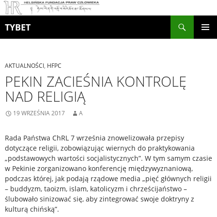
Szukaj
TYBET
PRZEJDŹ
MENU
DO
GŁÓWN
TREŚCI
AKTUALNOŚCI
,
HFPC
PEKIN ZACIEŚNIA KONTROLĘ
NAD RELIGIĄ
19 WRZEŚNIA 2017
A
Rada Państwa ChRL 7 września znowelizowała przepisy
dotyczące religii, zobowiązując wiernych do praktykowania
„podstawowych wartości socjalistycznych”. W tym samym czasie
w Pekinie zorganizowano konferencję
międzywyznaniową,
podczas której, jak podają rządowe media „pięć głównych religii
– buddyzm, taoizm, islam, katolicyzm i chrześcijaństwo –
ślubowało sinizować się, aby zintegrować swoje doktryny z
kulturą chińską”.