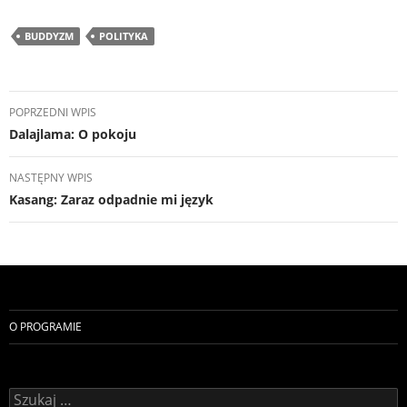
BUDDYZM
POLITYKA
Nawigacja
POPRZEDNI WPIS
wpisu
Dalajlama: O pokoju
NASTĘPNY WPIS
Kasang: Zaraz odpadnie mi język
O PROGRAMIE
Szukaj: