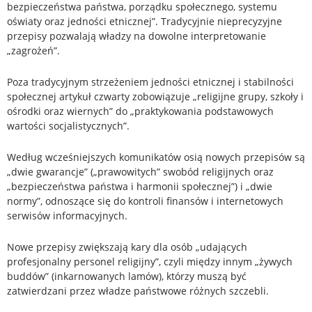
bezpieczeństwa państwa, porządku społecznego, systemu
oświaty oraz jedności etnicznej”. Tradycyjnie nieprecyzyjne
przepisy pozwalają władzy na dowolne interpretowanie
„zagrożeń”.
Poza tradycyjnym strzeżeniem jedności etnicznej i stabilności
społecznej artykuł czwarty zobowiązuje „religijne grupy, szkoły i
ośrodki oraz wiernych” do „praktykowania podstawowych
wartości socjalistycznych”.
Według wcześniejszych komunikatów osią nowych przepisów są
„dwie gwarancje” („prawowitych” swobód religijnych oraz
„bezpieczeństwa państwa i harmonii społecznej”) i „dwie
normy”, odnoszące się do kontroli finansów i internetowych
serwisów informacyjnych.
Nowe przepisy zwiększają kary dla osób „udających
profesjonalny personel religijny”, czyli między innym „żywych
buddów” (inkarnowanych lamów), którzy muszą być
zatwierdzani przez władze państwowe różnych szczebli.