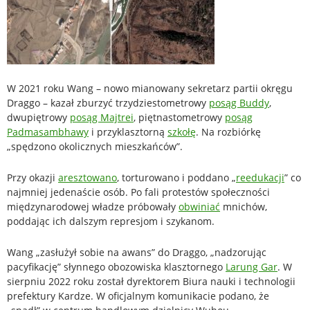
W 2021 roku Wang – nowo mianowany sekretarz partii okręgu
Draggo – kazał zburzyć trzydziestometrowy
posąg Buddy
,
dwupiętrowy
posąg Majtrei
, piętnastometrowy
posąg
Padmasambhawy
i przyklasztorną
szkołę
. Na rozbiórkę
„spędzono okolicznych mieszkańców”.
Przy okazji
aresztowano
, torturowano i poddano „
reedukacji
” co
najmniej jedenaście osób. Po fali protestów społeczności
międzynarodowej władze próbowały
obwiniać
mnichów,
poddając ich dalszym represjom i szykanom.
Wang „zasłużył sobie na awans” do Draggo, „nadzorując
pacyfikację” słynnego obozowiska klasztornego
Larung Gar
. W
sierpniu 2022 roku został dyrektorem Biura nauki i technologii
prefektury Kardze. W oficjalnym komunikacie podano, że