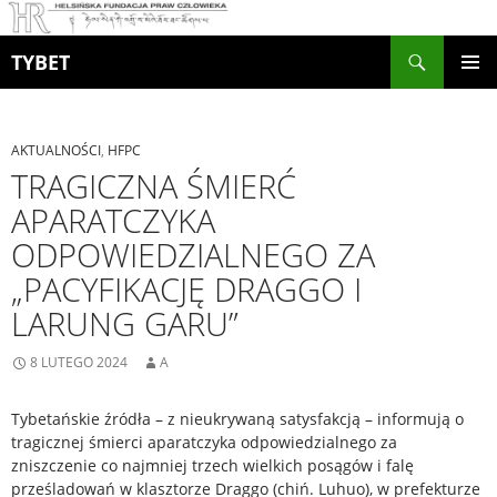
Szukaj
TYBET
PRZEJDŹ
MENU
DO
GŁÓWN
TREŚCI
AKTUALNOŚCI
,
HFPC
TRAGICZNA ŚMIERĆ
APARATCZYKA
ODPOWIEDZIALNEGO ZA
„PACYFIKACJĘ DRAGGO I
LARUNG GARU”
8 LUTEGO 2024
A
Tybetańskie źródła – z nieukrywaną satysfakcją – informują o
tragicznej śmierci aparatczyka odpowiedzialnego za
zniszczenie co najmniej trzech wielkich posągów i falę
prześladowań w klasztorze Draggo (chiń. Luhuo), w prefekturze