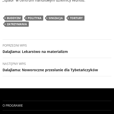
„spadł” w centrum handlowym dzielnicy Wuhou.
BUDDYZM
POLITYKA
SINIZACJA
TORTURY
ZATRZYMANIA
Nawigacja
POPRZEDNI WPIS
wpisu
Dalajlama: Lekarstwo na materializm
NASTĘPNY WPIS
Dalajlama: Noworoczne przesłanie dla Tybetańczyków
O PROGRAMIE