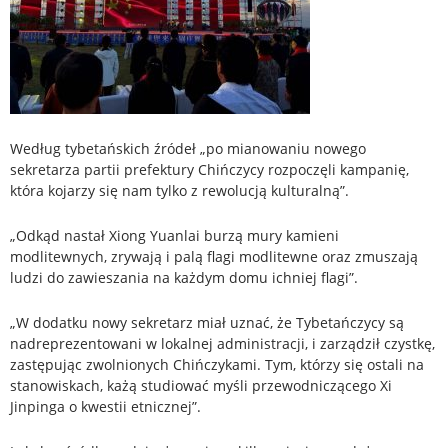
Według tybetańskich źródeł „po mianowaniu nowego
sekretarza partii prefektury Chińczycy rozpoczęli kampanię,
która kojarzy się nam tylko z rewolucją kulturalną”.
„Odkąd nastał Xiong Yuanlai burzą mury kamieni
modlitewnych, zrywają i palą flagi modlitewne oraz zmuszają
ludzi do zawieszania na każdym domu ichniej flagi”.
„W dodatku nowy sekretarz miał uznać, że Tybetańczycy są
nadreprezentowani w lokalnej administracji, i zarządził czystkę,
zastępując zwolnionych Chińczykami. Tym, którzy się ostali na
stanowiskach, każą studiować myśli przewodniczącego Xi
Jinpinga o kwestii etnicznej”.