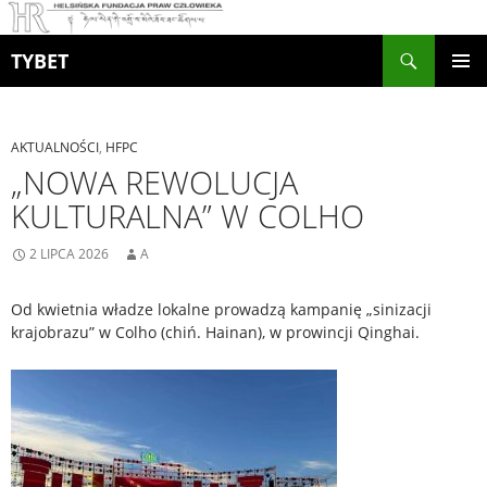
Szukaj
TYBET
PRZEJDŹ
MENU
DO
GŁÓWN
TREŚCI
AKTUALNOŚCI
,
HFPC
„NOWA REWOLUCJA
KULTURALNA” W COLHO
2 LIPCA 2026
A
Od kwietnia władze lokalne prowadzą kampanię „sinizacji
krajobrazu” w Colho (chiń. Hainan), w prowincji Qinghai.