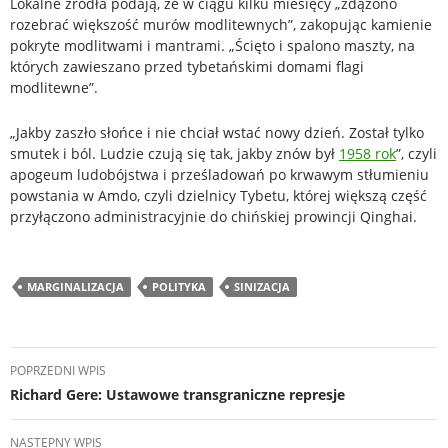
Lokalne źródła podają, że w ciągu kilku miesięcy „zdążono
rozebrać większość murów modlitewnych”, zakopując kamienie
pokryte modlitwami i mantrami. „Ścięto i spalono maszty, na
których zawieszano przed tybetańskimi domami flagi
modlitewne”.
„Jakby zaszło słońce i nie chciał wstać nowy dzień. Został tylko
smutek i ból. Ludzie czują się tak, jakby znów był
1958 rok
”, czyli
apogeum ludobójstwa i prześladowań po krwawym stłumieniu
powstania w Amdo, czyli dzielnicy Tybetu, której większą część
przyłączono administracyjnie do chińskiej prowincji Qinghai.
MARGINALIZACJA
POLITYKA
SINIZACJA
Nawigacja
POPRZEDNI WPIS
wpisu
Richard Gere: Ustawowe transgraniczne represje
NASTĘPNY WPIS