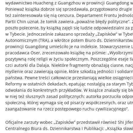
wydawnictwo Huacheng z Guangzhou w prowincji Guangdong w
Ponieważ książka dobrze się sprzedawała, przygotowano drugie
też zainteresowała się nią cenzura. Departament Frontu Jednoś
Partii Chin uznał, że tomik zawiera „poważne błędy polityczne”.
poszło polecenie, by książką zajęli się ludzie odpowiedzialni za 
w Tybecie. Jednocześnie zakazano sprzedaży „Zapisków” w Tybe
Autonomicznym (TRA), a wkrótce potem Biuro ds. Dziennikarstwa 
prowincji Guangdong umieściło je na indeksie. Stowarzyszenie Li
pracodawca Oser, zrecenzowało książkę na piśmie: „Wyolbrzymia
pozytywną rolę religii w życiu społecznym. Poszczególne eseje ś
czci autorki dla Dalaja. Niektóre fragmenty obnażają ciasne, nac
myślenie oraz zawierają opinie, które szkodzą jedności i solidar
państwa. Pewne treści całkowicie przesłaniają wielkie osiągnięc
Reformy w ostatnich dekadach, epatując nostalgią za starym T
odwołania do konkretnych przykładów. W książce znalazły się b
w niej też słusznych zasad politycznych; autorka porzuciła odp
społeczną, której wymaga się od pisarzy współczesnych, oraz utr
zaangażowanie na rzecz postępowego ruchu cywilizacyjnego”.
Oficjalne zarzuty wobec „Zapisków” przedstawił również Shi Jife
Centralnego Biura ds. Dziennikarstwa i Publikacji: „Książka sławi