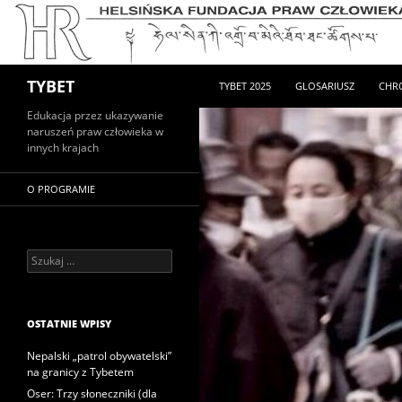
PRZEJDŹ DO TREŚCI
Szukaj
TYBET
TYBET 2025
GLOSARIUSZ
CHR
Edukacja przez ukazywanie
naruszeń praw człowieka w
innych krajach
O PROGRAMIE
Szukaj:
OSTATNIE WPISY
Nepalski „patrol obywatelski”
na granicy z Tybetem
Oser: Trzy słoneczniki (dla