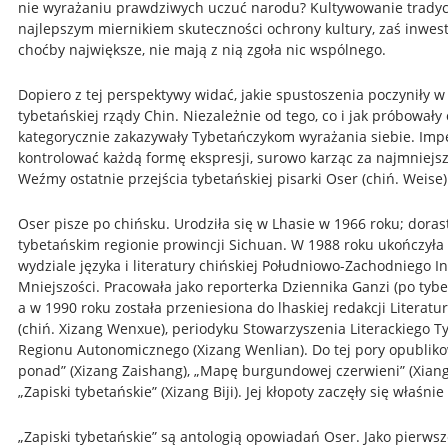
nie wyrażaniu prawdziwych uczuć narodu? Kultywowanie tradycj
najlepszym miernikiem skuteczności ochrony kultury, zaś inwes
choćby największe, nie mają z nią zgoła nic wspólnego.
Dopiero z tej perspektywy widać, jakie spustoszenia poczyniły w
tybetańskiej rządy Chin. Niezależnie od tego, co i jak próbowały
kategorycznie zakazywały Tybetańczykom wyrażania siebie. Im
kontrolować każdą formę ekspresji, surowo karząc za najmniejs
Weźmy ostatnie przejścia tybetańskiej pisarki Oser (chiń. Weise)
Oser pisze po chińsku. Urodziła się w Lhasie w 1966 roku; doras
tybetańskim regionie prowincji Sichuan. W 1988 roku ukończyła
wydziale języka i literatury chińskiej Południowo-Zachodniego In
Mniejszości. Pracowała jako reporterka
Dziennika Ganzi (po tybe
a w 1990 roku została przeniesiona do lhaskiej redakcji Literatu
(chiń. Xizang Wenxue), periodyku Stowarzyszenia Literackiego T
Regionu Autonomicznego (Xizang Wenlian). Do tej pory opubliko
ponad” (Xizang Zaishang), „Mapę burgundowej czerwieni” (Xiang
„Zapiski tybetańskie” (Xizang Biji). Jej kłopoty zaczęły się właśni
„
Zapiski tybetańskie” są antologią opowiadań Oser. Jako pierwsz