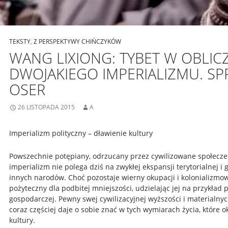
TEKSTY
,
Z PERSPEKTYWY CHIŃCZYKÓW
WANG LIXIONG: TYBET W OBLIC
DWOJAKIEGO IMPERIALIZMU. S
OSER
26 LISTOPADA 2015
A
Imperializm polityczny – dławienie kultury
Powszechnie potępiany, odrzucany przez cywilizowane społecz
imperializm nie polega dziś na zwykłej ekspansji terytorialnej i
innych narodów. Choć pozostaje wierny okupacji i kolonializmowi
pożyteczny dla podbitej mniejszości, udzielając jej na przykład
gospodarczej. Pewny swej cywilizacyjnej wyższości i materialny
coraz częściej daje o sobie znać w tych wymiarach życia, które
kultury.