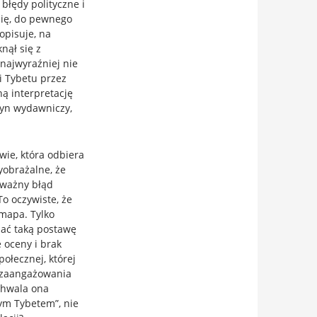
 błędy polityczne i
się, do pewnego
 opisuje, na
nął się z
najwyraźniej nie
i Tybetu przez
ną interpretację
etyn wydawniczy,
wie, która odbiera
obrażalne, że
oważny błąd
To oczywiste, że
mapa. Tylko
nać taką postawę
 oceny i brak
ołecznej, której
o zaangażowania
chwala ona
rym Tybetem”, nie