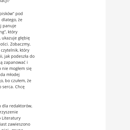
acji?
pisków” pod
 dlatego, że
j panuje
g”, który
, ukazuje głębię
zości. Zobaczmy,
czytelnik, który
i, jak podeszła do
bą zapanować i
o nie mogłem się
ada młodej
o, bo czułem, że
o serca. Chcę
m dla redaktorów,
rzyszenie
o
Literatury
miast zawieszono