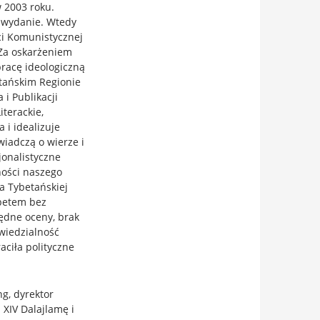
 2003 roku.
 wydanie. Wtedy
ci Komunistycznej
 Za oskarżeniem
pracę ideologiczną
tańskim Regionie
i Publikacji
terackie,
 i idealizuje
wiadczą o wierze i
jonalistyczne
ności naszego
ia Tybetańskiej
ybetem bez
łędne oceny, brak
owiedzialność
aciła polityczne
ng, dyrektor
 XIV Dalajlamę i