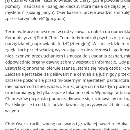
jej udział w kursie i kazano wracać do Lhasy, gdzie powołano dla
pomocy i nauczania” (bangjiao xiaozu), która miała się zająć jej
myśleniu” (sixiang jiaoyu). Oser kazano „przeprowadzić kontrolę” 
„przeskoczyć płotek” (guoguan).
Terminy, które umieściłem w cudzysłowach, należą do nomenkla
Komunistycznej Partii Chin. To metody kontroli psychicznej, na
narzędziami „naprawiania ludzi” (
zhengjen). W istocie idzie tu o
zgięła kark przed władzą, wyrzekając się niezależności i godności
niezliczonym przesłuchaniom i zmusza do składania zeznań, m
odpowiednie organy dawno zebrały wszystkie informacje. Gdy pa
usatysfakcjonowana, oferuje szansę „stania się nową osobą” (ch
Założenie jest takie, że delikwent nie ośmieli się już nigdy przekro
szczerze pokłoni się przed miłosiernym majestatem partii, która
mechanizm od dziesięcioleci. Funkcjonuje on na każdym poziomi
uruchamiany, gdy tylko zajdzie taka potrzeba. Wpadając w tarap
Chińczyków po prostu podporządkowuje się reżimowi, by unikną
Praktykuje się to od lat; ludzie dawno się przyzwyczaili i nie cz
wstydu.
Choć Oser straciła szansę na awans i groziła jej nawet reedukac
sposób zachowałaby przynajmniej pensję, która w Tybecie – gdzi