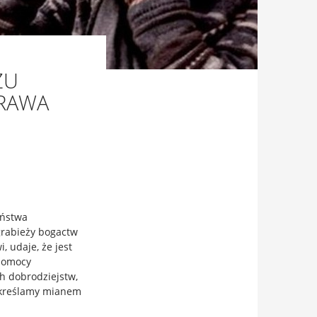
ZU
PRAWA
eństwa
 grabieży bogactw
, udaje, że jest
 pomocy
ch dobrodziejstw,
 określamy mianem