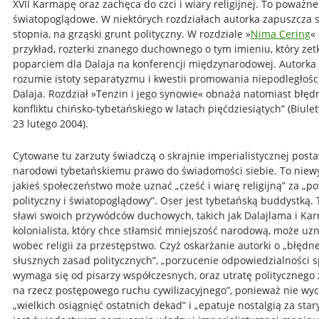
XVII Karmapę oraz zachęca do czci i wiary religijnej. To poważne
światopoglądowe. W niektórych rozdziałach autorka zapuszcza 
stopnia, na grząski grunt polityczny. W rozdziale »
Nima Cering
«
przykład, rozterki znanego duchownego o tym imieniu, który zetk
poparciem dla Dalaja na konferencji międzynarodowej. Autorka 
rozumie istoty separatyzmu i kwestii promowania niepodległośc
Dalaja. Rozdział »Tenzin i jego synowie« obnaża natomiast błęd
konfliktu chińsko-tybetańskiego w latach pięćdziesiątych” (Biul
23 lutego 2004).
Cytowane tu zarzuty świadczą o skrajnie imperialistycznej posta
narodowi tybetańskiemu prawo do świadomości siebie. To niewy
jakieś społeczeństwo może uznać „cześć i wiarę religijną” za „p
polityczny i światopoglądowy”. Oser jest tybetańską buddystką. 
sławi swoich przywódców duchowych, takich jak Dalajlama i Kar
kolonialista, który chce stłamsić mniejszość narodową, może uz
wobec religii za przestępstwo. Czyż oskarżanie autorki o „błędne
słusznych zasad politycznych”, „porzucenie odpowiedzialności sp
wymaga się od pisarzy współczesnych, oraz utratę polityczneg
na rzecz postępowego ruchu cywilizacyjnego”, ponieważ nie wy
„wielkich osiągnięć ostatnich dekad” i „epatuje nostalgią za sta