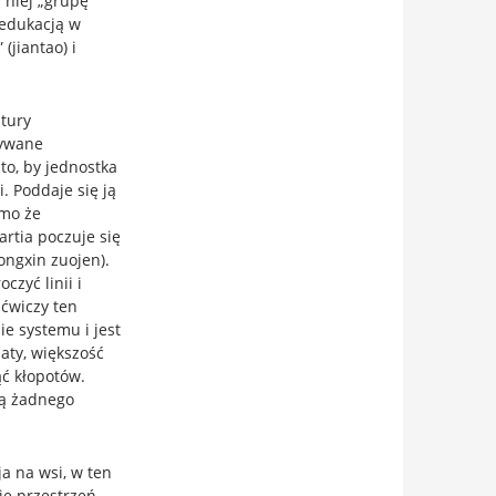
 niej „grupę
 „edukacją w
(jiantao) i
tury
zywane
 to, by jednostka
. Poddaje się ją
imo że
rtia poczuje się
ongxin zuojen).
czyć linii i
 ćwiczy ten
e systemu i jest
aty, większość
ć kłopotów.
ują żadnego
ja na wsi, w ten
e przestrzeń,