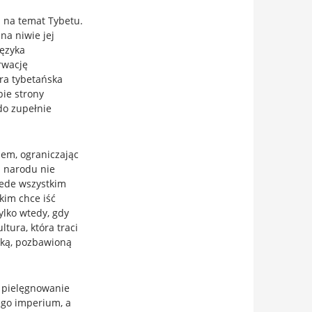
 na temat Tybetu.
na niwie jej
ęzyka
rwację
ra tybetańska
bie strony
do zupełnie
em, ograniczając
a narodu nie
zede wszystkim
akim chce iść
ylko wtedy, gdy
ltura, która traci
zką, pozbawioną
e pielęgnowanie
ego imperium, a