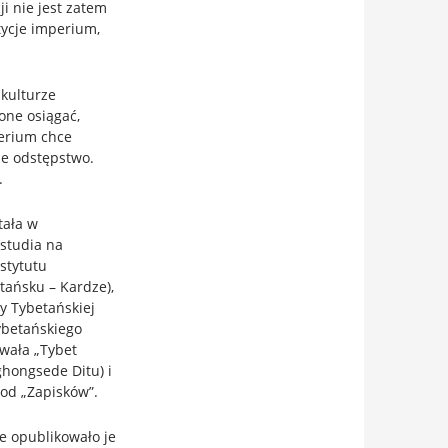
i nie jest zatem
tycje imperium,
 kulturze
 one osiągać,
perium chce
ze odstępstwo.
.
tała w
 studia na
stytutu
tańsku – Kardze),
ry Tybetańskiej
ybetańskiego
wała „Tybet
hongsede Ditu) i
e od „Zapisków”.
e opublikowało je