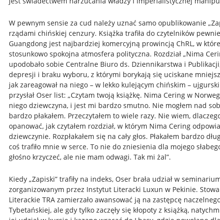
jest świadectwem narzucania władzy i imperialistycznej manipul
W pewnym sensie za cud należy uznać samo opublikowanie „Za
rządami chińskiej cenzury. Książka trafiła do czytelników pewnie
Guangdong jest najbardziej komercyjną prowincją ChRL, w które
stosunkowo spokojna atmosfera polityczna. Rozdział „Nima Cerin
upodobało sobie Centralne Biuro ds. Dziennikarstwa i Publikacji
depresji i braku wyboru, z którymi borykają się uciskane mniejs
jak zareagował na niego – w lekko kulejącym chińskim – ujgurski 
przysłał Oser list: „Czytam twoją książkę. Nima Cering w Norwegi
niego dziewczyna, i jest mi bardzo smutno. Nie mogłem nad so
bardzo płakałem. Przeczytałem to wiele razy. Nie wiem, dlaczeg
opanować, jak czytałem rozdział, w którym Nima Cering odpowi
dziewczynie. Rozpłakałem się na cały głos. Płakałem bardzo dług
coś trafiło mnie w serce. To nie do zniesienia dla mojego słabeg
głośno krzyczeć, ale nie mam odwagi. Tak mi żal”.
Kiedy „Zapiski” trafiły na indeks, Oser brała udział w seminariu
zorganizowanym przez Instytut Literacki Luxun w Pekinie. Stowa
Literackie TRA zamierzało awansować ją na zastępcę naczelneg
Tybetańskiej, ale gdy tylko zaczęły się kłopoty z książką, natych