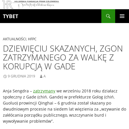
Szukaj
TYBET
PRZEJDŹ
MENU
DO
GŁÓWN
TREŚCI
AKTUALNOŚCI
,
HFPC
DZIEWIĘCIU SKAZANYCH, ZGON
ZATRZYMANEGO ZA WALKĘ Z
KORUPCJĄ W GADE
9 GRUDNIA 2019
A
Anja Sengdra –
zatrzymany
we wrześniu 2018 roku działacz
społeczny z
Gade (chiń. Gande) w prefekturze Golog (chiń.
Guoluo) prowincji Qinghai – 6 grudnia został skazany po
dwudniowym procesie na siedem lat więzienia za „wzywanie do
zakłócania porządku publicznego, wszczynanie burd i
wywoływanie problemów”.