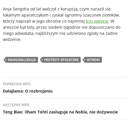
Anja Sengdra od lat walczył z korupcją, czym naraził się
lokalnym aparatczykom i zyskał ogromny szacunek ziomków,
którzy napisali w jego obronie co najmniej
trzy petycje
. W
areszcie był bity, przez siedem tygodnie nie dopuszczano do
niego adwokata, najbliższym nie udzielono zgody na żadne
widzenie.
MARGINALIZACJA
PROTESTY SPOŁECZNE
WYROKI
Nawigacja
POPRZEDNI WPIS
wpisu
Dalajlama: O rozbrojeniu
NASTĘPNY WPIS
Teng Biao: Ilham Tohti zasługuje na Nobla, nie dożywocie