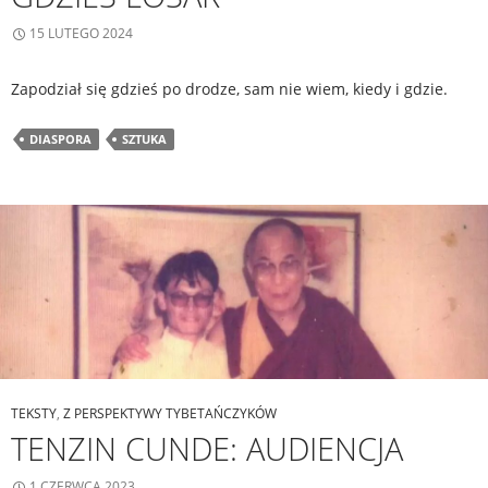
15 LUTEGO 2024
Zapodział się gdzieś po drodze, sam nie wiem, kiedy i gdzie.
DIASPORA
SZTUKA
TEKSTY
,
Z PERSPEKTYWY TYBETAŃCZYKÓW
TENZIN CUNDE: AUDIENCJA
1 CZERWCA 2023