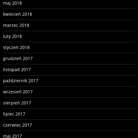
maj 2018
kwiecień 2018
marzec 2018
luty 2018
styczeń 2018
grudzień 2017
listopad 2017
październik 2017
wrzesień 2017
sierpień 2017
lipiec 2017
czerwiec 2017
maj 2017