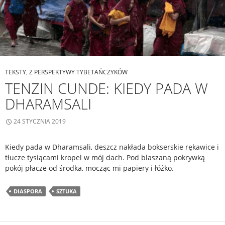
TEKSTY
,
Z PERSPEKTYWY TYBETAŃCZYKÓW
TENZIN CUNDE: KIEDY PADA W
DHARAMSALI
24 STYCZNIA 2019
Kiedy pada w Dharamsali, deszcz nakłada bokserskie rękawice i
tłucze tysiącami kropel w mój dach. Pod blaszaną pokrywką
pokój płacze od środka, mocząc mi papiery i łóżko.
DIASPORA
SZTUKA