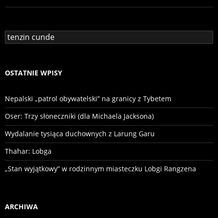
Szukaj:
OSTATNIE WPISY
Nepalski „patrol obywatelski” na granicy z Tybetem
Oser: Trzy słoneczniki (dla Michaela Jacksona)
Wydalanie tysiąca duchownych z Larung Garu
Thahar: Lobga
„Stan wyjątkowy” w rodzinnym miasteczku Lobgi Rangzena
ARCHIWA