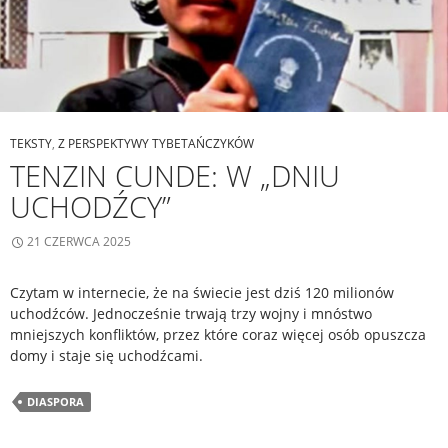
TEKSTY
,
Z PERSPEKTYWY TYBETAŃCZYKÓW
TENZIN CUNDE: W „DNIU
UCHODŹCY”
21 CZERWCA 2025
Czytam w internecie, że na świecie jest dziś 120 milionów
uchodźców. Jednocześnie trwają trzy wojny i mnóstwo
mniejszych konfliktów, przez które coraz więcej osób opuszcza
domy i staje się uchodźcami.
DIASPORA