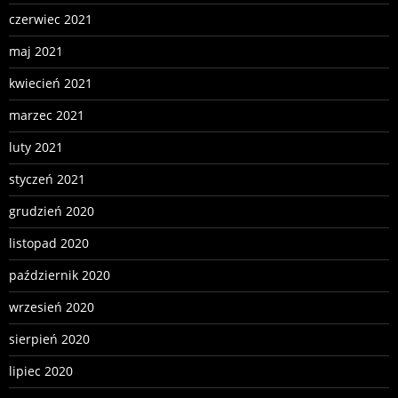
czerwiec 2021
maj 2021
kwiecień 2021
marzec 2021
luty 2021
styczeń 2021
grudzień 2020
listopad 2020
październik 2020
wrzesień 2020
sierpień 2020
lipiec 2020