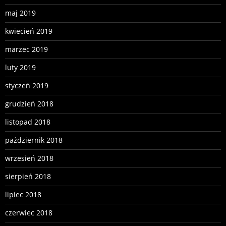
maj 2019
kwiecień 2019
marzec 2019
luty 2019
styczeń 2019
grudzień 2018
listopad 2018
październik 2018
wrzesień 2018
sierpień 2018
lipiec 2018
czerwiec 2018