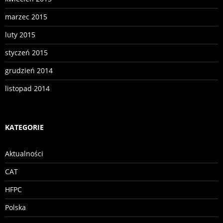
marzec 2015
luty 2015
styczeń 2015
grudzień 2014
listopad 2014
KATEGORIE
Aktualności
CAT
HFPC
Polska