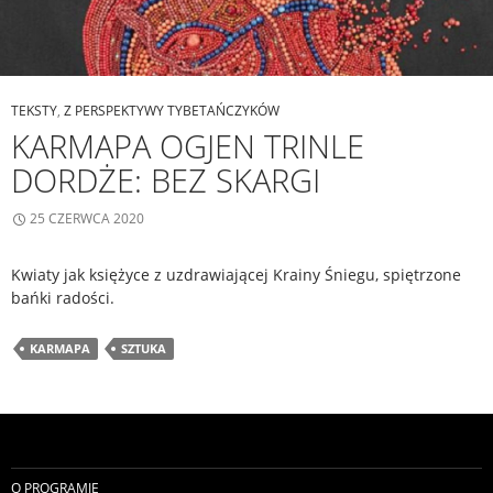
TEKSTY
,
Z PERSPEKTYWY TYBETAŃCZYKÓW
KARMAPA OGJEN TRINLE
DORDŻE: BEZ SKARGI
25 CZERWCA 2020
Kwiaty jak księżyce z uzdrawiającej Krainy Śniegu, spiętrzone
bańki radości.
KARMAPA
SZTUKA
O PROGRAMIE