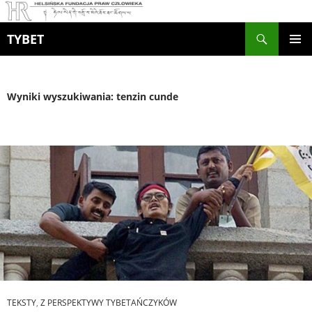
Szukaj
TYBET
PRZEJDŹ
MENU
DO
GŁÓWN
TREŚCI
Wyniki wyszukiwania: tenzin cunde
TEKSTY
,
Z PERSPEKTYWY TYBETAŃCZYKÓW