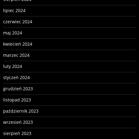
lipiec 2024
czerwiec 2024
maj 2024
kwiecień 2024
marzec 2024
luty 2024
styczeń 2024
grudzień 2023
listopad 2023
październik 2023
wrzesień 2023
sierpień 2023