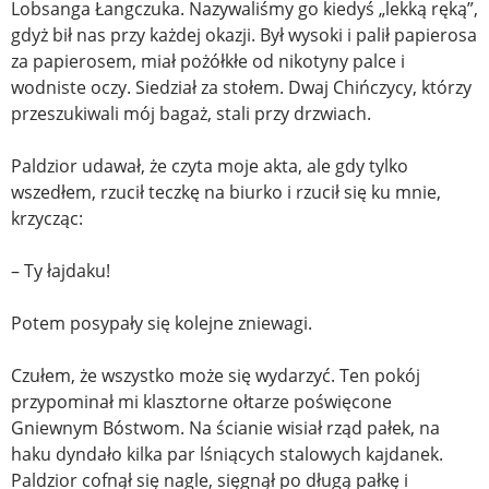
Lobsanga Łangczuka. Nazywaliśmy go kiedyś „lekką ręką”,
gdyż bił nas przy każdej okazji. Był wysoki i palił papierosa
za papierosem, miał pożółkłe od nikotyny palce i
wodniste oczy. Siedział za stołem. Dwaj Chińczycy, którzy
przeszukiwali mój bagaż, stali przy drzwiach.
Paldzior udawał, że czyta moje akta, ale gdy tylko
wszedłem, rzucił teczkę na biurko i rzucił się ku mnie,
krzycząc:
– Ty łajdaku!
Potem posypały się kolejne zniewagi.
Czułem, że wszystko może się wydarzyć. Ten pokój
przypominał mi klasztorne ołtarze poświęcone
Gniewnym Bóstwom. Na ścianie wisiał rząd pałek, na
haku dyndało kilka par lśniących stalowych kajdanek.
Paldzior cofnął się nagle, sięgnął po długą pałkę i