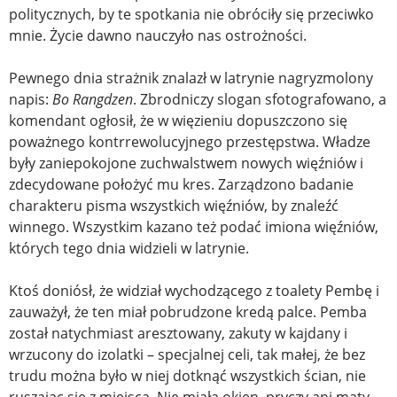
politycznych, by te spotkania nie obróciły się przeciwko
mnie. Życie dawno nauczyło nas ostrożności.
Pewnego dnia strażnik znalazł w latrynie nagryzmolony
napis:
Bo Rangdzen
. Zbrodniczy slogan sfotografowano, a
komendant ogłosił, że w więzieniu dopuszczono się
poważnego kontrrewolucyjnego przestępstwa. Władze
były zaniepokojone zuchwalstwem nowych więźniów i
zdecydowane położyć mu kres. Zarządzono badanie
charakteru pisma wszystkich więźniów, by znaleźć
winnego. Wszystkim kazano też podać imiona więźniów,
których tego dnia widzieli w latrynie.
Ktoś doniósł, że widział wychodzącego z toalety Pembę i
zauważył, że ten miał pobrudzone kredą palce. Pemba
został natychmiast aresztowany, zakuty w kajdany i
wrzucony do izolatki – specjalnej celi, tak małej, że bez
trudu można było w niej dotknąć wszystkich ścian, nie