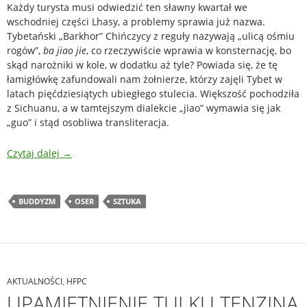
Każdy turysta musi odwiedzić ten sławny kwartał we
wschodniej części Lhasy, a problemy sprawia już nazwa.
Tybetański „Barkhor” Chińczycy z reguły nazywają „ulicą ośmiu
rogów”,
ba jiao jie
, co rzeczywiście wprawia w konsternację, bo
skąd narożniki w kole, w dodatku aż tyle? Powiada się, że tę
łamigłówkę zafundowali nam żołnierze, którzy zajęli Tybet w
latach pięćdziesiątych ubiegłego stulecia. Większość pochodziła
z Sichuanu, a w tamtejszym dialekcie „jiao” wymawia się jak
„guo” i stąd osobliwa transliteracja.
Czytaj dalej
→
BUDDYZM
OSER
SZTUKA
AKTUALNOŚCI
,
HFPC
UPAMIĘTNIENIE TULKU TENZINA