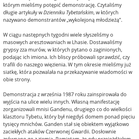
którym mieliśmy potępić demonstrację. Czytaliśmy
długie artykuły w
Dzienniku Tybetańskim
, w których
nazywano demonstrantów „wykolejoną młodzieżą”.
W ciągu następnych tygodni wiele słyszeliśmy o
masowych aresztowaniach w Lhasie. Dostawaliśmy
grypsy zza murów, w których pytano o zaginionych,
podając ich imiona. Ich bliscy próbowali sprawdzić, czy
trafili do naszego więzienia. W tym okresie mieliśmy już
siatkę, która pozwalała na przekazywanie wiadomości w
obie strony.
Demonstracja z września 1987 roku zainspirowała do
wyjścia na ulice wielu innych. Własną manifestację
zorganizowali mnisi Gandenu, drugiego co do wielkości
klasztoru Tybetu, który był niegdyś domem ponad pięciu
tysięcy mnichów. Ganden stał się obiektem wyjątkowo
zaciekłych ataków Czerwonej Gwardii. Dosłownie