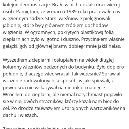
kolejne demonstracje. Brało w nich udział coraz więcej
osób. Pamiętam, że w marcu 1989 roku pracowałem w
więziennym sadzie. Starsi więźniowie pielęgnowali
jabłonie, które były głównym źródłem dochodów
więzienia. W ogromnych, pokrytych plastikową folią
cieplarniach było wilgotno i duszno. Przycinałem właśnie
gałązki, gdy od głównej bramy dobiegł mnie jakiś hałas.
Wyszedłem z cieplarni i osłupiałem na widok długiej
kolumny więźniów pędzonych do budynku. Było dopiero
południe, dlaczego więc wracali tak wcześnie? Sprawiali
wrażenie zadowolonych, a sposób, w jaki śpiewali, z
pewnością nie wskazywał na niepokój i napięcie.
Wróciłem do cieplarni, ale niemal natychmiast pojawiło
się w niej dwóch strażników, którzy kazali nam biec do
cel. Po drodze zauważyłem uzbrojonych wartowników na
dachu i wieżach.