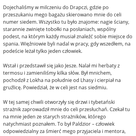
Dojechaliśmy w milczeniu do Drapczi, gdzie po
przeszukaniu mego bagażu skierowano mnie do celi
numer siedem. Wszystko tu było znajome: nagie ściany,
starannie zwinięte tobołki na posłaniach, wspólny
podest, na którym każdy musiał znaleźć sobie miejsce do
spania. Więźniowie byli nadal w pracy, gdy wszedłem, na
podeście leżał tylko jeden człowiek.
Wstał i przedstawił się jako Jesze. Nalał mi herbaty z
termosu i zamieniliśmy kilka słów. Był mnichem,
pochodził z Lokha na południe od Lhasy i cierpiał na
gruźlicę. Powiedział, że w celi jest nas siedmiu.
W tej samej chwili otworzyły się drzwi i tybetański
strażnik zaprowadził mnie do celi przesłuchań. Czekał tu
na mnie jeden ze starych strażników, którego
natychmiast poznałem. To był Paldzior – człowiek
odpowiedzialny za śmierć mego przyjaciela i mentora,