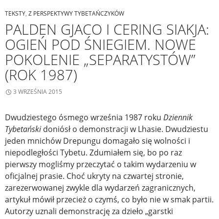
TEKSTY
,
Z PERSPEKTYWY TYBETAŃCZYKÓW
PALDEN GJACO I CERING SIAKJA:
OGIEŃ POD ŚNIEGIEM. NOWE
POKOLENIE „SEPARATYSTÓW”
(ROK 1987)
3 WRZEŚNIA 2015
Dwudziestego ósmego września 1987 roku
Dziennik
Tybetański
doniósł o demonstracji w Lhasie. Dwudziestu
jeden mnichów Drepungu domagało się wolności i
niepodległości Tybetu. Zdumiałem się, bo po raz
pierwszy mogliśmy przeczytać o takim wydarzeniu w
oficjalnej prasie. Choć ukryty na czwartej stronie,
zarezerwowanej zwykle dla wydarzeń zagranicznych,
artykuł mówił przecież o czymś, co było nie w smak partii.
Autorzy uznali demonstrację za dzieło „garstki