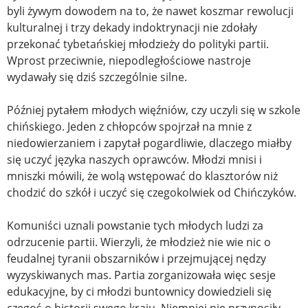
byli żywym dowodem na to, że nawet koszmar rewolucji
kulturalnej i trzy dekady indoktrynacji nie zdołały
przekonać tybetańskiej młodzieży do polityki partii.
Wprost przeciwnie, niepodległościowe nastroje
wydawały się dziś szczególnie silne.
Później pytałem młodych więźniów, czy uczyli się w szkole
chińskiego. Jeden z chłopców spojrzał na mnie z
niedowierzaniem i zapytał pogardliwie, dlaczego miałby
się uczyć języka naszych oprawców. Młodzi mnisi i
mniszki mówili, że wolą wstępować do klasztorów niż
chodzić do szkół i uczyć się czegokolwiek od Chińczyków.
Komuniści uznali powstanie tych młodych ludzi za
odrzucenie partii. Wierzyli, że młodzież nie wie nic o
feudalnej tyranii obszarników i przejmującej nędzy
wyzyskiwanych mas. Partia zorganizowała więc sesje
edukacyjne, by ci młodzi buntownicy dowiedzieli się