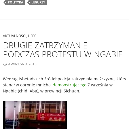
POLITYKA
UJGURZY
AKTUALNOŚCI
,
HFPC
DRUGIE ZATRZYMANIE
PODCZAS PROTESTU W NGABIE
9 WRZEŚNIA 2015
Według tybetańskich źródeł policja zatrzymała mężczyznę, który
stanął w obronie mnicha,
demonstrującego
7 września w
Ngabie (chiń. Aba), w prowincji Sichuan.