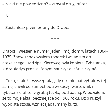
– Nic ci nie powiedziano? – zapytał drugi oficer.
– Nie.
– Zostaniesz przeniesiony do Drapczi.
* * *
Drapczi! Więzienie numer jeden i mój dom w latach 1964-
1975. Znowu spakowałem tobołek i wsiadłem do
czekającego już dżipa. Kierowcą była kobieta, Tybetanka,
która kiedyś prosiła, żebym nauczył jej córkę czytać.
– Co się stało? – wyszeptała, gdy nikt nie patrzył, ale w tej
samej chwili do samochodu wskoczył wartownik i
tybetański oficer z grubą teczką pod pachą. Wiedziałem,
że to moje akta, pęczniejące od 1960 roku. Dżip ruszył
wyboistą szosą, wzniecając tumany kurzu.