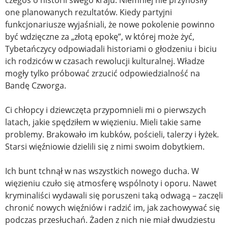
czegoś o historii swego kraju. Niemniej nie przynosiły
one planowanych rezultatów. Kiedy partyjni
funkcjonariusze wyjaśniali, że nowe pokolenie powinno
być wdzięczne za „złotą epokę”, w której może żyć,
Tybetańczycy odpowiadali historiami o głodzeniu i biciu
ich rodziców w czasach rewolucji kulturalnej. Władze
mogły tylko próbować zrzucić odpowiedzialność na
Bandę Czworga.
Ci chłopcy i dziewczęta przypomnieli mi o pierwszych
latach, jakie spędziłem w więzieniu. Mieli takie same
problemy. Brakowało im kubków, pościeli, talerzy i łyżek.
Starsi więźniowie dzielili się z nimi swoim dobytkiem.
Ich bunt tchnął w nas wszystkich nowego ducha. W
więzieniu czuło się atmosferę wspólnoty i oporu. Nawet
kryminaliści wydawali się poruszeni taką odwagą – zaczęli
chronić nowych więźniów i radzić im, jak zachowywać się
podczas przesłuchań. Żaden z nich nie miał dwudziestu