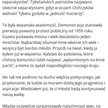
separatystów”. Tybetańskich patriotów nazywano
obecnie separatystami, gdyż w oczach Chińczyków
wolność Tybetu godziła w „jedność macierzy”.
To była wspaniała wiadomość. Demonstracja stanowiła
pierwszy poważny protest publiczny od 1959 roku.
Gazeta podawała imiona i wiek dwudziestu jeden
mnichów. Najbardziej zdumiał mnie właśnie ich wiek –
wszyscy byli bardzo młodzi. Przyszli na świat, kiedy ja
byłem już w więzieniu. Należeli do pokolenia, które
chińscy komuniści lubili nazywać „wykarmionym na łonie
partii”, a mimo to żądali niepodległości naszego kraju.
Nic tak nie podnosi na duchu więźnia politycznego, jak
przekonanie, że ludzie za murami dzielą jego pragnienia i
aspiracje. Wiedziałem już, że ci młodzi będą kontynuować
naszą walkę.
Władze oczywiście zorganizowały natychmiast wiec, na