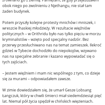
zrównano go z ziemią. Pamiętam, że gdy przejeżdżałem
obok niego po zwolnieniu z Njethangu, nie stał tam
żaden budynek.
Potem przyszły kolejne protesty mnichów i mniszek, i
wreszcie lhaskiej młodzieży. W rezultacie więźniów
politycznych – w Orithridu było nas tylko pięciu w morzu
kryminalistów – wzięto pod specjalny nadzór. Bez
przerwy przesłuchiwano nas na temat zamieszek. Ilekroć
gdzieś w Tybecie dochodziło do niepokojów, wzywano
nas na specjalne zebranie i kazano wypowiadać się o
tych zajściach.
– Jestem więźniem i mam nic wspólnego z tym, co dzieje
się za murami – odpowiadałem zawsze.
W zimie dowiedziałem się, że umarł Gesze Lobsang
Łangczuk, który w chwili śmierci miał siedemdziesiąt pięć
lat. Niemal pół życia spędził w chińskich więzieniach.