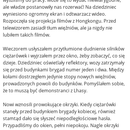
wyszliśmy do pracy. Może się to wydać niewiarygodne,
ale władze postanowiły nas rozerwać! Na dziedziniec
wyniesiono ogromny ekran i odtwarzacz wideo.
Rozpoczęła się projekcja filmów z Hongkongu. Przed
telewizorem zasiadł tłum więźniów, ale ja nigdy nie
lubiłem takich filmów.
Wieczorem usłyszałem przytłumione dudnienie silników
ciężarówek i wyjrzałem przez okno, żeby zobaczyć, co się
dzieje. Dziedziniec oświetlały reflektory, wozy zatrzymały
się przed budynkami brygad numer jeden i dwa. Między
kołami dostrzegłem jedynie stopy nowych więźniów,
prowadzonych powoli do budynków. Pomyślałem sobie,
że to muszą być demonstranci z Lhasy.
Nowi wznosili prowokujące okrzyki. Kiedy ciężarówki
stanęły przed budynkiem brygady kobiecej, również
stamtąd dało się słyszeć niepodległościowe hasła.
Przypadliśmy do okien, pełni niepokoju. Nagle okrzyki