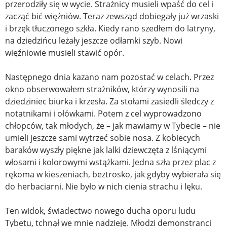
przerodziły się w wycie. Strażnicy musieli wpaść do cel i
zacząć bić więźniów. Teraz zewsząd dobiegały już wrzaski
i brzęk tłuczonego szkła. Kiedy rano szedłem do latryny,
na dziedzińcu leżały jeszcze odłamki szyb. Nowi
więźniowie musieli stawić opór.
Następnego dnia kazano nam pozostać w celach. Przez
okno obserwowałem strażników, którzy wynosili na
dziedziniec biurka i krzesła. Za stołami zasiedli śledczy z
notatnikami i ołówkami. Potem z cel wyprowadzono
chłopców, tak młodych, że – jak mawiamy w Tybecie – nie
umieli jeszcze sami wytrzeć sobie nosa. Z kobiecych
baraków wyszły piękne jak lalki dziewczęta z lśniącymi
włosami i kolorowymi wstążkami. Jedna szła przez plac z
rękoma w kieszeniach, beztrosko, jak gdyby wybierała się
do herbaciarni. Nie było w nich cienia strachu i lęku.
Ten widok, świadectwo nowego ducha oporu ludu
Tybetu, tchnął we mnie nadzieję. Młodzi demonstranci