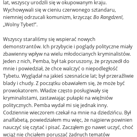
lat, wszyscy urodzili się w okupowanym kraju.
Wychowywali się w cieniu czerwonego sztandaru,
niemniej odrzucali komunizm, krzycząc
Bo Rangdzen!
,
„Wolny Tybet!”.
Wszyscy staraliśmy się wspierać nowych
demonstrantów. Ich przybycie i poglądy polityczne miały
zbawienny wpływ na wielu młodocianych kryminalistów.
Jeden z nich, Pemba, był tak poruszony, że przyszedł do
mnie i powiedział, że chce walczyć o niepodległość
Tybetu. Wyglądał na jakieś szesnaście lat; był przeraźliwie
blady i chudy. Z początku obawiałem się, że może być
prowokatorem. Władze często posługiwały się
kryminalistami, zastawiając pułapki na więźniów
politycznych. Pemba wydał mi się jednak inny.
Codziennie wieczorem czekał na mnie na dziedzińcu. Był
analfabetą, powiedziałem mu więc, że najpierw powinien
nauczyć się czytać i pisać. Zacząłem go nawet uczyć, choć
wciąż nie chciałem poruszać żadnych tematów