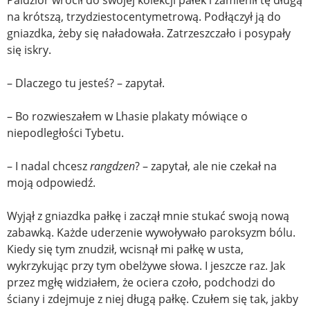
Paldzior wrócił do swojej kolekcji pałek i zamienił tę długą
na krótszą, trzydziestocentymetrową. Podłączył ją do
gniazdka, żeby się naładowała. Zatrzeszczało i posypały
się iskry.
– Dlaczego tu jesteś? – zapytał.
– Bo rozwieszałem w Lhasie plakaty mówiące o
niepodległości Tybetu.
– I nadal chcesz
rangdzen
? – zapytał, ale nie czekał na
moją odpowiedź.
Wyjął z gniazdka pałkę i zaczął mnie stukać swoją nową
zabawką. Każde uderzenie wywoływało paroksyzm bólu.
Kiedy się tym znudził, wcisnął mi pałkę w usta,
wykrzykując przy tym obelżywe słowa. I jeszcze raz. Jak
przez mgłę widziałem, że ociera czoło, podchodzi do
ściany i zdejmuje z niej długą pałkę. Czułem się tak, jakby