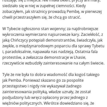
ruszając się z miejsca. Nie miała okien, pryczy ani maty,
siedziało się w niej w zupełnej ciemności. Kiedy
zobaczyłem, jak strażnicy prowadzą Pembę, w pierwszej
chwili przestraszyłem się, że chcą go stracić.
W Tybecie ogłoszono stan wojenny; za najdrobniejsze
wykroczenia wymierzano najsurowsze kary. Zaciekłość, z
jaką Chińczycy potępiali demonstrantów, świadczyła, jak
zwykle, o międzynarodowym poparciu dla sprawy Tybetu
i, paradoksalnie, napawała nas nadzieją. Ostatnia fala
protestów, a zwłaszcza demonstracje w Lhasie,
rzeczywiście wzbudziły zainteresowanie na całym świecie.
Tyle że nie była to dobra wiadomość dla kogoś takiego
jak Pemba. Ponieważ skazano go za pospolite
przestępstwo i nigdy nie wykazywał żadnego
zainteresowania polityką, władze uznały, że został
podjudzony lub wręcz opłacony przez jednego z
więźniów politycznych. Wkrótce dowiedziano się, że