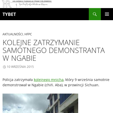
Szukaj
TYBET
PRZEJDŹ
MENU
DO
GŁÓWN
TREŚCI
AKTUALNOŚCI
,
HFPC
KOLEJNE ZATRZYMANIE
SAMOTNEGO DEMONSTRANTA
W NGABIE
10 WRZEŚNIA 2015
Policja zatrzymała
kolejnego mnicha
, który 9 września samotnie
demonstrował w Ngabie (chiń. Aba), w prowincji Sichuan.