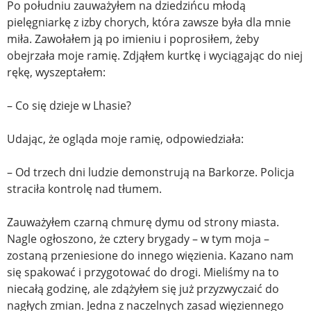
Po południu zauważyłem na dziedzińcu młodą
pielęgniarkę z izby chorych, która zawsze była dla mnie
miła. Zawołałem ją po imieniu i poprosiłem, żeby
obejrzała moje ramię. Zdjąłem kurtkę i wyciągając do niej
rękę, wyszeptałem:
– Co się dzieje w Lhasie?
Udając, że ogląda moje ramię, odpowiedziała:
– Od trzech dni ludzie demonstrują na Barkorze. Policja
straciła kontrolę nad tłumem.
Zauważyłem czarną chmurę dymu od strony miasta.
Nagle ogłoszono, że cztery brygady – w tym moja –
zostaną przeniesione do innego więzienia. Kazano nam
się spakować i przygotować do drogi. Mieliśmy na to
niecałą godzinę, ale zdążyłem się już przyzwyczaić do
nagłych zmian. Jedna z naczelnych zasad więziennego