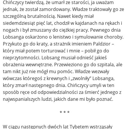
Chińczycy twierdzą, że umarł ze starości, ja uważam
jednak, że został zamordowany. Władze traktowały go ze
szczególną brutalnością. Nawet kiedy miał
siedemdziesiąt pięć lat, chodził w kajdanach na rękach i
nogach i był zmuszany do ciężkiej pracy. Pewnego dnia
Lobsanga oskarżono o lenistwo i symulowanie choroby.
Przykuto go do kraty, a strażnik imieniem Paldzior –
który miał potem torturować i mnie – pobił go do
nieprzytomności. Lobsang musiał odnieść jakieś
obrażenia wewnętrzne. Przewieziono go do szpitala, ale
tam nikt już nie mógł mu pomóc. Władze wezwały
wówczas któregoś z krewnych i „zwolniły” Lobsanga,
który zmarł następnego dnia. Chińczycy umyli w ten
sposób ręce od odpowiedzialności za śmierć jednego z
najwspanialszych ludzi, jakich dane mi było poznać.
* * *
W ciągu następnych dwóch lat Tybetem wstrząsały